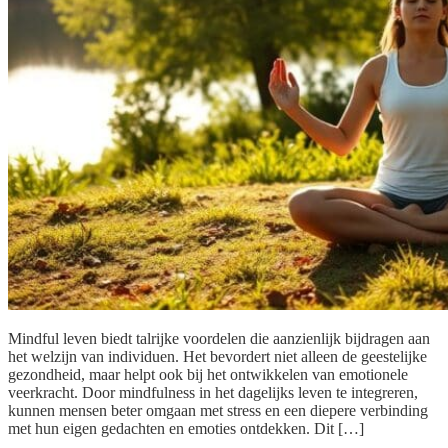
Mindful leven biedt talrijke voordelen die aanzienlijk bijdragen aan
het welzijn van individuen. Het bevordert niet alleen de geestelijke
gezondheid, maar helpt ook bij het ontwikkelen van emotionele
veerkracht. Door mindfulness in het dagelijks leven te integreren,
kunnen mensen beter omgaan met stress en een diepere verbinding
met hun eigen gedachten en emoties ontdekken. Dit […]