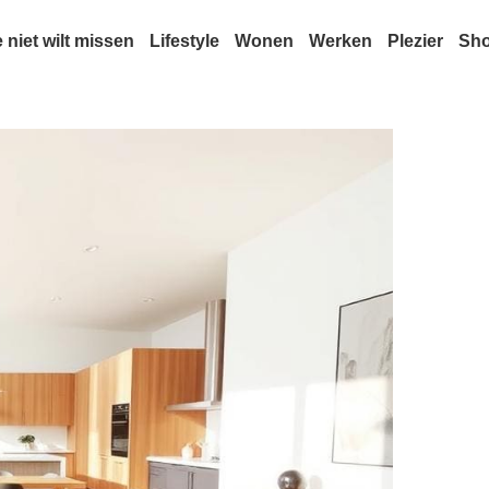
e niet wilt missen
Lifestyle
Wonen
Werken
Plezier
Sh