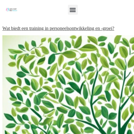
Wat biedt een training in personeelsontwikkeling en -groei?