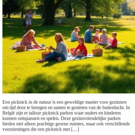
Een picknick in de natuur is een geweldige manier voor gezinnen
om tijd door te brengen en samen te genieten van de buitenlucht. In
België zijn er talloze picknick parken waar ouders en kinderen
kunnen ontspannen en spelen. Deze gezinsvriendelijke parken
bieden niet alleen prachtige groene ruimtes, maar ook verschillende
voorzieningen die een picknick met […]