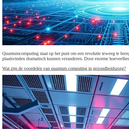
Quantumcomputing staat op het punt om een revolutie teweeg te bre
plaatsvinden dramatisch kunnen veranderen. Door enorme hoeveelheden
Wat zijn de voordelen van quantum computing in gezondheidszorg?