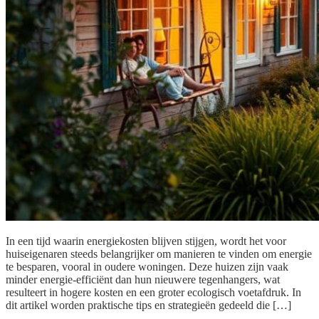
In een tijd waarin energiekosten blijven stijgen, wordt het voor
huiseigenaren steeds belangrijker om manieren te vinden om energie
te besparen, vooral in oudere woningen. Deze huizen zijn vaak
minder energie-efficiënt dan hun nieuwere tegenhangers, wat
resulteert in hogere kosten en een groter ecologisch voetafdruk. In
dit artikel worden praktische tips en strategieën gedeeld die […]