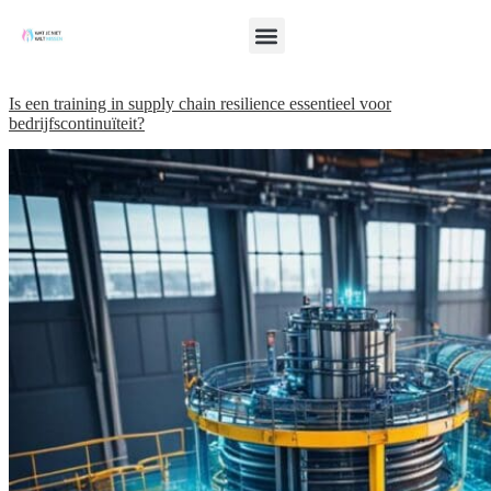
Is een training in supply chain resilience essentieel voor
bedrijfscontinuïteit?