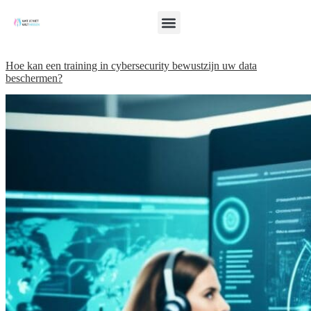
Hoe kan een training in cybersecurity bewustzijn uw data
beschermen?