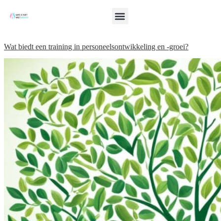
Wat biedt een training in personeelsontwikkeling en -groei?