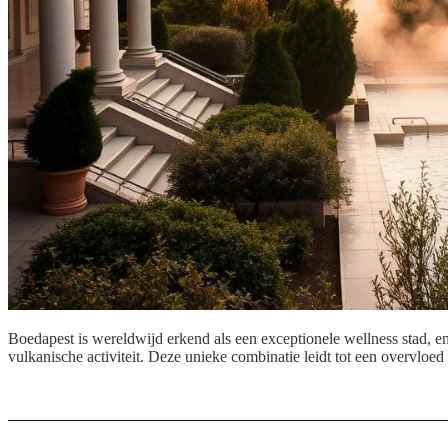
Boedapest is wereldwijd erkend als een exceptionele wellness stad, en
vulkanische activiteit. Deze unieke combinatie leidt tot een overvloe