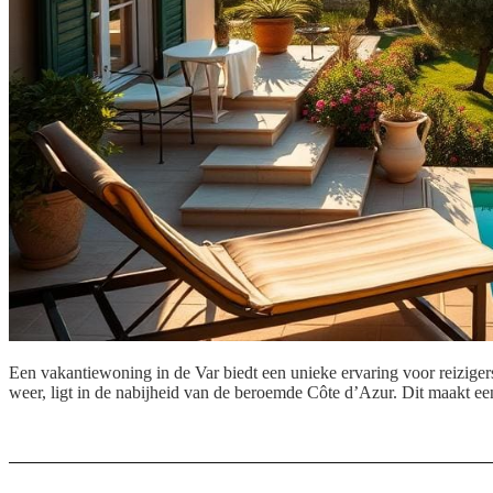
Een vakantiewoning in de Var biedt een unieke ervaring voor reizige
weer, ligt in de nabijheid van de beroemde Côte d’Azur. Dit maakt ee