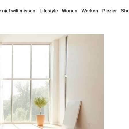
e niet wilt missen
Lifestyle
Wonen
Werken
Plezier
Sh