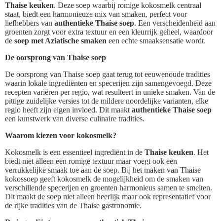
Thaise keuken
. Deze soep waarbij romige kokosmelk centraal
staat, biedt een harmonieuze mix van smaken, perfect voor
liefhebbers van
authentieke Thaise soep
. Een verscheidenheid aan
groenten zorgt voor extra textuur en een kleurrijk geheel, waardoor
de
soep met Aziatische smaken
een echte smaaksensatie wordt.
De oorsprong van Thaise soep
De oorsprong van Thaise soep gaat terug tot eeuwenoude tradities
waarin lokale ingrediënten en specerijen zijn samengevoegd. Deze
recepten variëren per regio, wat resulteert in unieke smaken. Van de
pittige zuidelijke versies tot de mildere noordelijke varianten, elke
regio heeft zijn eigen invloed. Dit maakt
authentieke Thaise soep
een kunstwerk van diverse culinaire tradities.
Waarom kiezen voor kokosmelk?
Kokosmelk is een essentieel ingrediënt in de
Thaise keuken
. Het
biedt niet alleen een romige textuur maar voegt ook een
verrukkelijke smaak toe aan de soep. Bij het maken van Thaise
kokossoep geeft kokosmelk de mogelijkheid om de smaken van
verschillende specerijen en groenten harmonieus samen te smelten.
Dit maakt de soep niet alleen heerlijk maar ook representatief voor
de rijke tradities van de Thaise gastronomie.