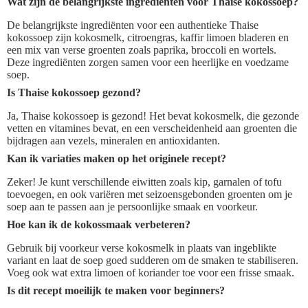
Wat zijn de belangrijkste ingrediënten voor Thaise kokossoep?
De belangrijkste ingrediënten voor een authentieke Thaise
kokossoep zijn kokosmelk, citroengras, kaffir limoen bladeren en
een mix van verse groenten zoals paprika, broccoli en wortels.
Deze ingrediënten zorgen samen voor een heerlijke en voedzame
soep.
Is Thaise kokossoep gezond?
Ja, Thaise kokossoep is gezond! Het bevat kokosmelk, die gezonde
vetten en vitamines bevat, en een verscheidenheid aan groenten die
bijdragen aan vezels, mineralen en antioxidanten.
Kan ik variaties maken op het originele recept?
Zeker! Je kunt verschillende eiwitten zoals kip, garnalen of tofu
toevoegen, en ook variëren met seizoensgebonden groenten om je
soep aan te passen aan je persoonlijke smaak en voorkeur.
Hoe kan ik de kokossmaak verbeteren?
Gebruik bij voorkeur verse kokosmelk in plaats van ingeblikte
variant en laat de soep goed sudderen om de smaken te stabiliseren.
Voeg ook wat extra limoen of koriander toe voor een frisse smaak.
Is dit recept moeilijk te maken voor beginners?