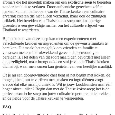
aroma’s die het mogelijk maken om een
exotische soep
te bereiden
zonder het huis te verlaten. Door authentieke gerechten zelf te
maken, kunnen liefhebbers van de Thaise keuken een culinaire
ervaring creëren die niet alleen verzadigt, maar ook de zintuigen
prikkelt. Het bereiden van Thaise kokossoep met knapperige
groenten is een geweldige manier om het culturele erfgoed van
Thailand te waarderen.
Bij het koken van deze soep kan men experimenteren met
verschillende kruiden en ingrediënten om de gewenste smaken te
bereiken. Dit maakt het mogelijk om vrienden en familie te
verrassen met een indrukwekkend gerecht dat eenvoudig te
bereiden is. Het delen van dit soort maaltijden bevordert niet alleen
de gezelligheid, maar brengt ook een stukje van de Thaise keuken
dichterbij, waar men samen kan genieten van een heerlijke maaltijd.
Of je nu een doorgewinterde chef bent of net begint met koken, de
mogelijkheid om te variëren met smaken en ingrediënten zorgt
ervoor dat elke maaltijd uniek is. Wil je jouw kookkunsten naar een
hoger niveau tillen? Begin dan met de Thaise kokossoep; het is de
perfecte
exotische soep
om jouw culinaire repertoire uit te breiden
en de liefde voor de Thaise keuken te verspreiden.
FAQ