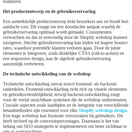
realiseren.
Het productontwerp en de gebruikerservaring
Een aantrekkelijk productontwerp trekt bezoekers aan en houdt hun
aandacht vast. Dit vraagt om een doordachte aanpak waarbij de
gebruikerservaring optimaal wordt gemaakt. Consumenten
verwachten nu dat ze eenvoudig door de Shopify webshop kunnen
navigeren. Slechte gebruikerservaring kan leiden tot hogere bounce
rates, waardoor potentiële klanten verloren gaan. Door de juiste
elementen te integreren, zoals duidelijke CTA’s (call-to-action) en
een responsive design, kan de algehele gebruikerservaring
aanzienlijk verbeteren.
De technische ontwikkeling van de webshop
Technische ontwikkeling omvat zowel frontend- als backend-
onderdelen. Frontend-ontwikkeling richt zich op visuele elementen
en gebruiksvriendelijkheid, terwijl backend-ontwikkeling zorgt
voor de veelal onzichtbare systemen die de webshop ondersteunen.
Cruciale aspecten zoals laadtijden en de integratie van verschillende
betaalmethoden zijn essentieel voor elke
Shopify webshop design
.
Een trage webshop kan frustratie veroorzaken bij gebruikers. Dit
heeft invloed op de conversiepercentages. Daarnaast is het van
belang om SEO-strategieën te implementeren om beter zichtbaar te
zijn in zoekmachines.