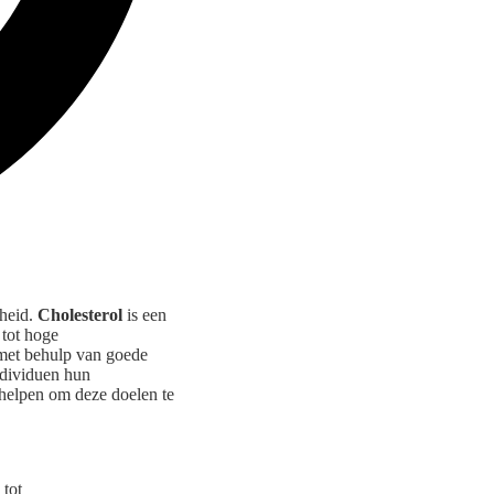
dheid.
Cholesterol
is een
 tot hoge
met behulp van goede
ndividuen hun
 helpen om deze doelen te
 tot