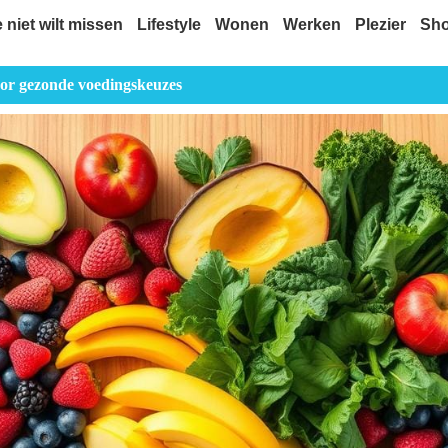
e niet wilt missen
Lifestyle
Wonen
Werken
Plezier
Sh
door gezonde voedingskeuzes