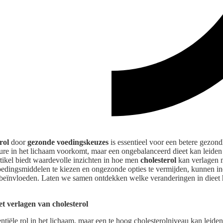
rol
door
gezonde voedingskeuzes
is essentieel voor een betere gezon
ture in het lichaam voorkomt, maar een ongebalanceerd dieet kan leiden
rtikel biedt waardevolle inzichten in hoe men
cholesterol
kan verlagen 
oedingsmiddelen te kiezen en ongezonde opties te vermijden, kunnen i
f beïnvloeden. Laten we samen ontdekken welke veranderingen in dieet
t verlagen van cholesterol
entiële rol in het lichaam, maar een te hoog cholesterolniveau kan leiden