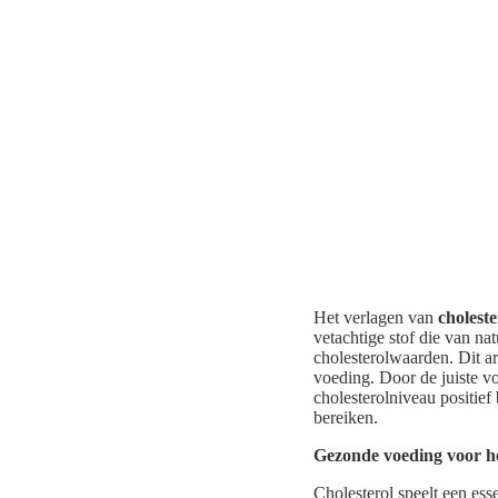
Het verlagen van
choleste
vetachtige stof die van na
cholesterolwaarden. Dit a
voeding. Door de juiste v
cholesterolniveau positie
bereiken.
Gezonde voeding voor he
Cholesterol speelt een ess