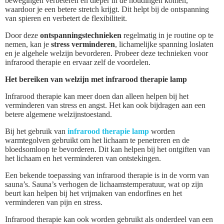
bewegingen verbeteren en dieper in de houdingen komen,
waardoor je een betere stretch krijgt. Dit helpt bij de ontspanning
van spieren en verbetert de flexibiliteit.
Door deze
ontspanningstechnieken
regelmatig in je routine op te
nemen, kan je
stress verminderen
, lichamelijke spanning loslaten
en je algehele welzijn bevorderen. Probeer deze technieken voor
infrarood therapie en ervaar zelf de voordelen.
Het bereiken van welzijn met infrarood therapie lamp
Infrarood therapie kan meer doen dan alleen helpen bij het
verminderen van stress en angst. Het kan ook bijdragen aan een
betere algemene welzijnstoestand.
Bij het gebruik van
infrarood therapie lamp
worden
warmtegolven gebruikt om het lichaam te penetreren en de
bloedsomloop te bevorderen. Dit kan helpen bij het ontgiften van
het lichaam en het verminderen van ontstekingen.
Een bekende toepassing van infrarood therapie is in de vorm van
sauna’s. Sauna’s verhogen de lichaamstemperatuur, wat op zijn
beurt kan helpen bij het vrijmaken van endorfines en het
verminderen van pijn en stress.
Infrarood therapie kan ook worden gebruikt als onderdeel van een