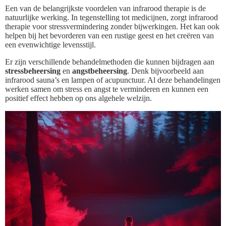
Een van de belangrijkste voordelen van infrarood therapie is de
natuurlijke werking. In tegenstelling tot medicijnen, zorgt infrarood
therapie voor stressvermindering zonder bijwerkingen. Het kan ook
helpen bij het bevorderen van een rustige geest en het creëren van
een evenwichtige levensstijl.
Er zijn verschillende behandelmethoden die kunnen bijdragen aan
stressbeheersing
en
angstbeheersing
. Denk bijvoorbeeld aan
infrarood sauna’s en lampen of acupunctuur. Al deze behandelingen
werken samen om stress en angst te verminderen en kunnen een
positief effect hebben op ons algehele welzijn.