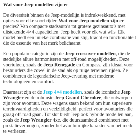
Wat voor Jeep modellen zijn er
De diversiteit binnen de Jeep-modellijn is indrukwekkend, met
opties voor elke soort rijder.
Wat voor Jeep modellen zijn er
precies? Van compacte stadsauto’s tot grotere gezinsauto’s met
uitstekende 4×4 capaciteiten, Jeep heeft voor elk wat wils. Elk
model biedt een unieke combinatie van stijl, kracht en functionaliteit
die de essentie van het merk belichaamt.
Een populaire categorie zijn de
Jeep crossover modellen
, die de
stedelijke allure harmoniseren met off-road mogelijkheden. Deze
voertuigen, zoals de
Jeep Renegade
en Compass, zijn ideaal voor
bestuurders die zowel in de stad als op ruige terreinen rijden. Ze
combineren de legendarische Jeep-ervaring met moderne
technologieën en comfort.
Daarnaast zijn er de
Jeep 4×4 modellen
, zoals de iconische
Jeep
Wrangler
en de robuuste
Jeep Grand Cherokee
, die ontworpen
zijn voor avontuur. Deze wagens staan bekend om hun superieure
terreinvaardigheden en veelzijdigheid, perfect voor avonturiers die
graag off-road gaan. Tot slot biedt Jeep ook hybride modellen aan,
zoals de
Jeep Wrangler
4xe, die duurzaamheid combineert met
prestatievermogen, zonder het avontuurlijke karakter van het merk
te verliezen.