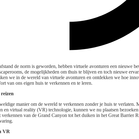
e afstand de norm is geworden, hebben virtuele avonturen een nieuwe b
 escaperooms, de mogelijkheden om thuis te blijven en toch nieuwe ervar
 duiken we in de wereld van virtuele avonturen en ontdekken we hoe inn
rt van ons eigen huis te verkennen en te leren.
 reizen
geweldige manier om de wereld te verkennen zonder je huis te verlaten.
ten en virtual reality (VR) technologie, kunnen we nu plaatsen bezoeke
t verkennen van de Grand Canyon tot het duiken in het Great Barrier Re
varing.
th VR