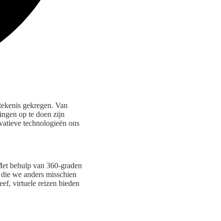
etekenis gekregen. Van
ingen op te doen zijn
ovatieve technologieën ons
 Met behulp van 360-graden
n die we anders misschien
ef, virtuele reizen bieden