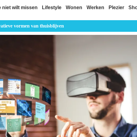
e niet wilt missen
Lifestyle
Wonen
Werken
Plezier
Sh
vatieve vormen van thuisblijven