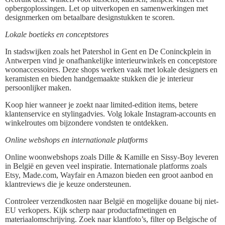
opbergoplossingen. Let op uitverkopen en samenwerkingen met
designmerken om betaalbare designstukken te scoren.
Lokale boetieks en conceptstores
In stadswijken zoals het Patershol in Gent en De Coninckplein in
Antwerpen vind je onafhankelijke interieurwinkels en conceptstore
woonaccessoires. Deze shops werken vaak met lokale designers en
keramisten en bieden handgemaakte stukken die je interieur
persoonlijker maken.
Koop hier wanneer je zoekt naar limited-edition items, betere
klantenservice en stylingadvies. Volg lokale Instagram-accounts en
winkelroutes om bijzondere vondsten te ontdekken.
Online webshops en internationale platforms
Online woonwebshops zoals Dille & Kamille en Sissy-Boy leveren
in België en geven veel inspiratie. Internationale platforms zoals
Etsy, Made.com, Wayfair en Amazon bieden een groot aanbod en
klantreviews die je keuze ondersteunen.
Controleer verzendkosten naar België en mogelijke douane bij niet-
EU verkopers. Kijk scherp naar productafmetingen en
materiaalomschrijving. Zoek naar klantfoto’s, filter op Belgische of