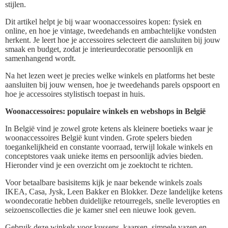
stijlen.
Dit artikel helpt je bij waar woonaccessoires kopen: fysiek en
online, en hoe je vintage, tweedehands en ambachtelijke vondsten
herkent. Je leert hoe je accessoires selecteert die aansluiten bij jouw
smaak en budget, zodat je interieurdecoratie persoonlijk en
samenhangend wordt.
Na het lezen weet je precies welke winkels en platforms het beste
aansluiten bij jouw wensen, hoe je tweedehands parels opspoort en
hoe je accessoires stylistisch toepast in huis.
Woonaccessoires: populaire winkels en webshops in België
In België vind je zowel grote ketens als kleinere boetieks waar je
woonaccessoires België kunt vinden. Grote spelers bieden
toegankelijkheid en constante voorraad, terwijl lokale winkels en
conceptstores vaak unieke items en persoonlijk advies bieden.
Hieronder vind je een overzicht om je zoektocht te richten.
Voor betaalbare basisitems kijk je naar bekende winkels zoals
IKEA, Casa, Jysk, Leen Bakker en Blokker. Deze landelijke ketens
woondecoratie hebben duidelijke retourregels, snelle leveropties en
seizoenscollecties die je kamer snel een nieuwe look geven.
Gebruik deze winkels voor kussens, kaarsen, simpele vazen en