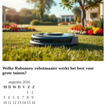
Welke Robomow robotmaaier werkt het best voor
grote tuinen?
augustus 2026
M
D
W
D
V
Z
Z
1
2
3
4
5
6
7
8
9
10
11
12
13
14
15
16