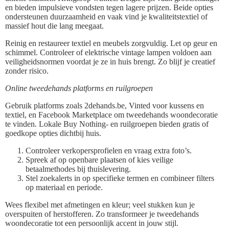
en bieden impulsieve vondsten tegen lagere prijzen. Beide opties
ondersteunen duurzaamheid en vaak vind je kwaliteitstextiel of
massief hout die lang meegaat.
Reinig en restaureer textiel en meubels zorgvuldig. Let op geur en
schimmel. Controleer of elektrische vintage lampen voldoen aan
veiligheidsnormen voordat je ze in huis brengt. Zo blijf je creatief
zonder risico.
Online tweedehands platforms en ruilgroepen
Gebruik platforms zoals 2dehands.be, Vinted voor kussens en
textiel, en Facebook Marketplace om tweedehands woondecoratie
te vinden. Lokale Buy Nothing- en ruilgroepen bieden gratis of
goedkope opties dichtbij huis.
Controleer verkopersprofielen en vraag extra foto’s.
Spreek af op openbare plaatsen of kies veilige
betaalmethodes bij thuislevering.
Stel zoekalerts in op specifieke termen en combineer filters
op materiaal en periode.
Wees flexibel met afmetingen en kleur; veel stukken kun je
overspuiten of herstofferen. Zo transformeer je tweedehands
woondecoratie tot een persoonlijk accent in jouw stijl.