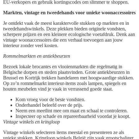
EU-verkopers en gebruik kortingscodes om slimmer te shoppen.
Markten, vintage en tweedehands voor unieke woonaccessoires
Je ontdekt vaak de meest karaktervolle stukken op markten en in
tweedehandswinkels. Deze plekken bieden originele vondsten,
scherpere prijzen en een kleinere ecologische voetafdruk. Denk aan
vintage woonaccessoires die een verhaal toevoegen aan jouw
interieur zonder veel kosten.
Rommelmarkten en antiekbeurzen
Bezoek lokale brocantes en vlooienmarkten die regelmatig in
Belgische dorpen en steden plaatsvinden. Grote antiekbeurzen in
Brussel en Kortrijk trekken handelaren met hoogwaardige stukken.
Op zo’n rommelmarkt interieur-items zoals lampen, spiegels en
houten meubelen vind je vaak in verrassend goede staat.
Kom vroeg voor de beste vondsten.
Onderhandel beleefd over de prijs.
Neem een meetlint mee om maat en schaal te controleren.
Inspecteer op schade en repareerbaarheid voordat je koopt.
Vintage winkels en kringloop
Vintage winkels selecteren items meestal en presenteren ze als
unieke stukken. Kringloop winkels België zijn vaak grootschaliger