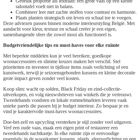
Gebruik proportie als leidraad: een grote vaas op een kleine
salontafel voelt niet in balans.
Combineer leer met zachte stoffen voor contrast en harmonie.
Plaats planten strategisch om leven en schaal toe te voegen.
Deze adviezen passen binnen moderne interieurstyling België. Met
aandacht voor kleur, textuur en schaal creëer je een eigen,
samenhangende sfeer die zowel mooi als functioneel is.
Budgetvriendelijke tips en must-haves voor elke ruimte
Met beperkte middelen kun je veel bereiken; goedkope
woonaccessoires en slimme keuzes maken het verschil. Stel
prioriteiten en investeer in tijdloze items zoals verlichting of een
kunstwerk, terwijl je seizoensgebonden kussens en kleine decoratie
grote impact geven zonder veel kosten.
Koop slim: wacht op solden, Black Friday en eind-collectie-
uitverkopen, en volg nieuwsbrieven van winkels die je vertrouwt.
Tweedehands vondsten en lokale rommelmarkten leveren vaak
unieke parels die passen bij je budget interieur. Zo bespaar je en
vind je karaktervolle must-haves woonaccessoires.
Doe-het-zelf en upcycling versterken je stijl zonder veel uitgaven.
Verf een oude vaas, maak een eigen print of restaureer een
tweedehands nachtkastje. In elke ruimte zijn er eenvoudige
essentials: in de woonkamer kussens, plaids, sfeerverlichting en een