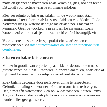
matte en glanzende materialen zoals keramiek, glas, hout en textiel.
Dit zorgt voor tactiele variatie en visuele rijkdom.
Kies per ruimte de juiste materialen. In de woonkamer staat
comfortabel textiel centraal: kussens, plaids en vloerkleden. In de
badkamer kies je waterbestendige materialen zoals metaal en
keramiek. Geef de voorkeur aan natuurlijke materialen zoals
katoen, wol en rotan als je duurzaamheid en feel belangrijk vindt.
Voor concrete inspiratie lees je praktische voorbeelden en
productideeën via
interieuraccessoires die sfeer en functionaliteit
combineren
.
Schalen en balans bij decoreren
Varieer in grootte van objecten: plaats kleine decorstukken naast
grotere vazen of kunst. Groeperen in oneven aantallen, zoals drie of
vijf, werkt visueel aantrekkelijk en voorkomt statische rijen.
Zoek balans decoratie door negatieve ruimte te respecteren.
Gebruik herhaling van vormen of kleuren om ritme te brengen.
Begin met één statementstuk en bouw daaromheen kleinere items.
Trays en boeken dienen als platform voor kleinere accessoires en
houden alles georganiseerd.