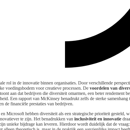
ciale rol in de innovatie binnen organisaties. Door verschillende perspec
rijke voedingsbodem voor creatieve processen. De
voordelen van divers
toont aan dat bedrijven die diversiteit omarmen, een beter rendement b
nheid. Een rapport van McKinsey benadrukt zelfs de sterke samenhang tu
n de financiële prestaties van bedrijven.
n Microsoft hebben diversiteit als een strategische prioriteit gesteld, wa
innovatiever te zijn. Het benadrukken van
inclusiviteit en innovatie
draa
zijn unieke bijdrage kan leveren. Hierdoor wordt duidelijk dat de vraag
iet alleen theoretisch is, maar in de praktijk een aanzienlijke impact heeft