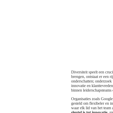
Diversiteit speelt een cru
brengen, ontstaat er een 
onderschatten; onderzoek 
innovatie en klanttevrede
binnen leiderschapsteams e
Organisaties zoals Google e
gesteld om flexibeler en 
waar elk lid van het team 
sleutel is tot innovatie
, n