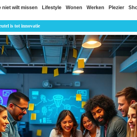
e niet wilt missen
Lifestyle
Wonen
Werken
Plezier
Sh
utel is tot innovatie