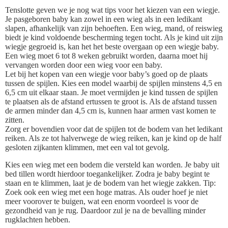
Tenslotte geven we je nog wat tips voor het kiezen van een wiegje.
Je pasgeboren baby kan zowel in een wieg als in een ledikant
slapen, afhankelijk van zijn behoeften. Een wieg, mand, of reiswieg
biedt je kind voldoende bescherming tegen tocht. Als je kind uit zijn
wiegje gegroeid is, kan het het beste overgaan op een wiegje baby.
Een wieg moet 6 tot 8 weken gebruikt worden, daarna moet hij
vervangen worden door een wieg voor een baby.
Let bij het kopen van een wiegje voor baby’s goed op de plaats
tussen de spijlen. Kies een model waarbij de spijlen minstens 4,5 en
6,5 cm uit elkaar staan. Je moet vermijden je kind tussen de spijlen
te plaatsen als de afstand ertussen te groot is. Als de afstand tussen
de armen minder dan 4,5 cm is, kunnen haar armen vast komen te
zitten.
Zorg er bovendien voor dat de spijlen tot de bodem van het ledikant
reiken. Als ze tot halverwege de wieg reiken, kan je kind op de half
gesloten zijkanten klimmen, met een val tot gevolg.
Kies een wieg met een bodem die versteld kan worden. Je baby uit
bed tillen wordt hierdoor toegankelijker. Zodra je baby begint te
staan en te klimmen, laat je de bodem van het wiegje zakken. Tip:
Zoek ook een wieg met een hoge matras. Als ouder hoef je niet
meer voorover te buigen, wat een enorm voordeel is voor de
gezondheid van je rug. Daardoor zul je na de bevalling minder
rugklachten hebben.