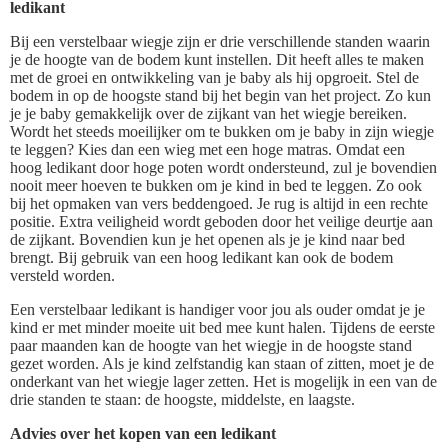
ledikant
Bij een verstelbaar wiegje zijn er drie verschillende standen waarin
je de hoogte van de bodem kunt instellen. Dit heeft alles te maken
met de groei en ontwikkeling van je baby als hij opgroeit. Stel de
bodem in op de hoogste stand bij het begin van het project. Zo kun
je je baby gemakkelijk over de zijkant van het wiegje bereiken.
Wordt het steeds moeilijker om te bukken om je baby in zijn wiegje
te leggen? Kies dan een wieg met een hoge matras. Omdat een
hoog ledikant door hoge poten wordt ondersteund, zul je bovendien
nooit meer hoeven te bukken om je kind in bed te leggen. Zo ook
bij het opmaken van vers beddengoed. Je rug is altijd in een rechte
positie. Extra veiligheid wordt geboden door het veilige deurtje aan
de zijkant. Bovendien kun je het openen als je je kind naar bed
brengt. Bij gebruik van een hoog ledikant kan ook de bodem
versteld worden.
Een verstelbaar ledikant is handiger voor jou als ouder omdat je je
kind er met minder moeite uit bed mee kunt halen. Tijdens de eerste
paar maanden kan de hoogte van het wiegje in de hoogste stand
gezet worden. Als je kind zelfstandig kan staan of zitten, moet je de
onderkant van het wiegje lager zetten. Het is mogelijk in een van de
drie standen te staan: de hoogste, middelste, en laagste.
Advies over het kopen van een ledikant