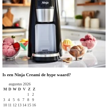
Is een Ninja Creami de hype waard?
augustus 2026
M
D
W
D
V
Z
Z
1
2
3
4
5
6
7
8
9
10
11
12
13
14
15
16