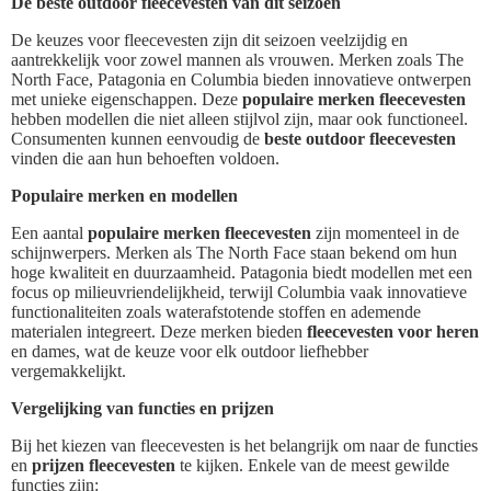
De beste outdoor fleecevesten van dit seizoen
De keuzes voor fleecevesten zijn dit seizoen veelzijdig en
aantrekkelijk voor zowel mannen als vrouwen. Merken zoals The
North Face, Patagonia en Columbia bieden innovatieve ontwerpen
met unieke eigenschappen. Deze
populaire merken fleecevesten
hebben modellen die niet alleen stijlvol zijn, maar ook functioneel.
Consumenten kunnen eenvoudig de
beste outdoor fleecevesten
vinden die aan hun behoeften voldoen.
Populaire merken en modellen
Een aantal
populaire merken fleecevesten
zijn momenteel in de
schijnwerpers. Merken als The North Face staan bekend om hun
hoge kwaliteit en duurzaamheid. Patagonia biedt modellen met een
focus op milieuvriendelijkheid, terwijl Columbia vaak innovatieve
functionaliteiten zoals waterafstotende stoffen en ademende
materialen integreert. Deze merken bieden
fleecevesten voor heren
en dames, wat de keuze voor elk outdoor liefhebber
vergemakkelijkt.
Vergelijking van functies en prijzen
Bij het kiezen van fleecevesten is het belangrijk om naar de functies
en
prijzen fleecevesten
te kijken. Enkele van de meest gewilde
functies zijn: