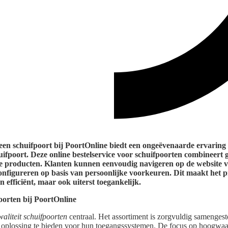
 een schuifpoort bij PoortOnline biedt een ongeëvenaarde ervaring
huifpoort. Deze online bestelservice voor schuifpoorten combineer
e producten. Klanten kunnen eenvoudig navigeren op de website 
onfigureren op basis van persoonlijke voorkeuren. Dit maakt het p
en efficiënt, maar ook uiterst toegankelijk.
oorten bij PoortOnline
waliteit schuifpoorten
centraal. Het assortiment is zorgvuldig samenges
oplossing te bieden voor hun toegangssystemen. De focus op hoogwa