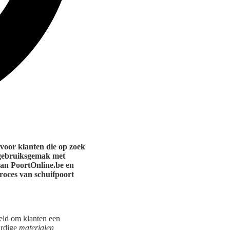
 voor klanten die op zoek
t gebruiksgemak met
van PoortOnline.be en
roces van schuifpoort
teld om klanten een
ardige
materialen