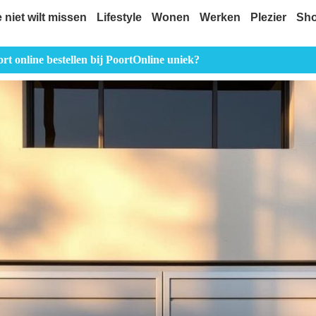
e niet wilt missen
Lifestyle
Wonen
Werken
Plezier
Sh
t online bestellen bij PoortOnline uniek?