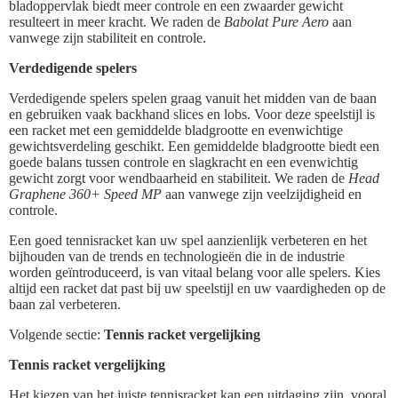
bladoppervlak biedt meer controle en een zwaarder gewicht
resulteert in meer kracht. We raden de
Babolat Pure Aero
aan
vanwege zijn stabiliteit en controle.
Verdedigende spelers
Verdedigende spelers spelen graag vanuit het midden van de baan
en gebruiken vaak backhand slices en lobs. Voor deze speelstijl is
een racket met een gemiddelde bladgrootte en evenwichtige
gewichtsverdeling geschikt. Een gemiddelde bladgrootte biedt een
goede balans tussen controle en slagkracht en een evenwichtig
gewicht zorgt voor wendbaarheid en stabiliteit. We raden de
Head
Graphene 360+ Speed MP
aan vanwege zijn veelzijdigheid en
controle.
Een goed tennisracket kan uw spel aanzienlijk verbeteren en het
bijhouden van de trends en technologieën die in de industrie
worden geïntroduceerd, is van vitaal belang voor alle spelers. Kies
altijd een racket dat past bij uw speelstijl en uw vaardigheden op de
baan zal verbeteren.
Volgende sectie:
Tennis racket vergelijking
Tennis racket vergelijking
Het kiezen van het juiste tennisracket kan een uitdaging zijn, vooral