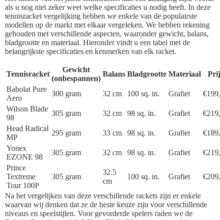
als u nog niet zeker weet welke specificaties u nodig heeft. In deze
tennisracket vergelijking hebben we enkele van de populairste
modellen op de markt met elkaar vergeleken. We hebben rekening
gehouden met verschillende aspecten, waaronder gewicht, balans,
bladgrootte en materiaal. Hieronder vindt u een tabel met de
belangrijkste specificaties en kenmerken van elk racket.
Gewicht
Tennisracket
Balans
Bladgrootte
Materiaal
Pri
(onbespannen)
Babolat Pure
300 gram
32 cm
100 sq. in.
Grafiet
€199
Aero
Wilson Blade
305 gram
32 cm
98 sq. in.
Grafiet
€219
98
Head Radical
295 gram
33 cm
98 sq. in.
Grafiet
€189
MP
Yonex
305 gram
32 cm
98 sq. in.
Grafiet
€219
EZONE 98
Prince
32.5
Textreme
305 gram
100 sq. in.
Grafiet
€209
cm
Tour 100P
Na het vergelijken van deze verschillende rackets zijn er enkele
waarvan wij denken dat ze de beste keuze zijn voor verschillende
niveaus en speelstijlen. Voor gevorderde spelers raden we de