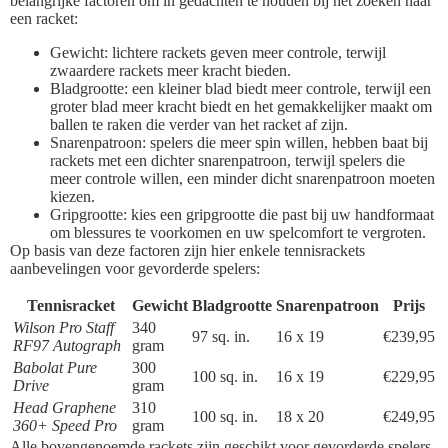
belangrijke factoren om in gedachten te houden bij het zoeken naar
een racket:
Gewicht: lichtere rackets geven meer controle, terwijl
zwaardere rackets meer kracht bieden.
Bladgrootte: een kleiner blad biedt meer controle, terwijl een
groter blad meer kracht biedt en het gemakkelijker maakt om
ballen te raken die verder van het racket af zijn.
Snarenpatroon: spelers die meer spin willen, hebben baat bij
rackets met een dichter snarenpatroon, terwijl spelers die
meer controle willen, een minder dicht snarenpatroon moeten
kiezen.
Gripgrootte: kies een gripgrootte die past bij uw handformaat
om blessures te voorkomen en uw spelcomfort te vergroten.
Op basis van deze factoren zijn hier enkele tennisrackets
aanbevelingen voor gevorderde spelers:
Tennisracket
Gewicht
Bladgrootte
Snarenpatroon
Prijs
Wilson Pro Staff
340
97 sq. in.
16 x 19
€239,95
RF97 Autograph
gram
Babolat Pure
300
100 sq. in.
16 x 19
€229,95
Drive
gram
Head Graphene
310
100 sq. in.
18 x 20
€249,95
360+ Speed Pro
gram
Alle bovengenoemde rackets zijn geschikt voor gevorderde spelers