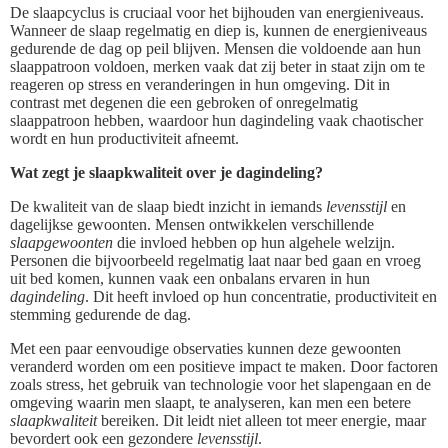
De slaapcyclus is cruciaal voor het bijhouden van energieniveaus.
Wanneer de slaap regelmatig en diep is, kunnen de energieniveaus
gedurende de dag op peil blijven. Mensen die voldoende aan hun
slaappatroon voldoen, merken vaak dat zij beter in staat zijn om te
reageren op stress en veranderingen in hun omgeving. Dit in
contrast met degenen die een gebroken of onregelmatig
slaappatroon hebben, waardoor hun dagindeling vaak chaotischer
wordt en hun productiviteit afneemt.
Wat zegt je slaapkwaliteit over je dagindeling?
De kwaliteit van de slaap biedt inzicht in iemands
levensstijl
en
dagelijkse gewoonten. Mensen ontwikkelen verschillende
slaapgewoonten
die invloed hebben op hun algehele welzijn.
Personen die bijvoorbeeld regelmatig laat naar bed gaan en vroeg
uit bed komen, kunnen vaak een onbalans ervaren in hun
dagindeling
. Dit heeft invloed op hun concentratie, productiviteit en
stemming gedurende de dag.
Met een paar eenvoudige observaties kunnen deze gewoonten
veranderd worden om een positieve impact te maken. Door factoren
zoals stress, het gebruik van technologie voor het slapengaan en de
omgeving waarin men slaapt, te analyseren, kan men een betere
slaapkwaliteit
bereiken. Dit leidt niet alleen tot meer energie, maar
bevordert ook een gezondere
levensstijl
.