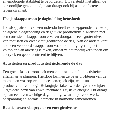
en emotionele stabiliteit te bevorderen. Dit versterkt niet alleen de
persoonlijke gezondheid, maar draagt ook bij aan een betere
levenskwaliteit.
Hoe je slaappatroon je dagindeling beïnvloedt
Het slaappatroon van een individu heeft een diepgaande invloed op
de algehele dagindeling en dagelijkse productiviteit. Mensen met
een consistent slaappatroon ervaren doorgaans een groter niveau
van focussen en creativiteit gedurende de dag. Aan de andere kant
leidt een verstoord slaappatroon vaak tot uitdagingen bij het
voltooien van alledaagse taken, omdat ze het moeilijker vinden om
energiek en geconcentreerd te blijven.
Activiteiten en productiviteit gedurende de dag
Een goed slaappatroon stelt mensen in staat om hun activiteiten
efficiënter te plannen. Hierdoor kunnen ze beter profiteren van de
momenten waarop ze het meest energiek zijn, wat hun
productiviteit verhoogt. Belangrijke taken worden gemakkelijker
uitgevoerd bezit van zowel mentale als fysieke energie. Dit draagt
bij aan een evenwichtige dagindeling, waarin tijd voor werk,
ontspanning en sociale interactie in harmonie samenkomen.
Relatie tussen slaapcyclus en energieniveaus