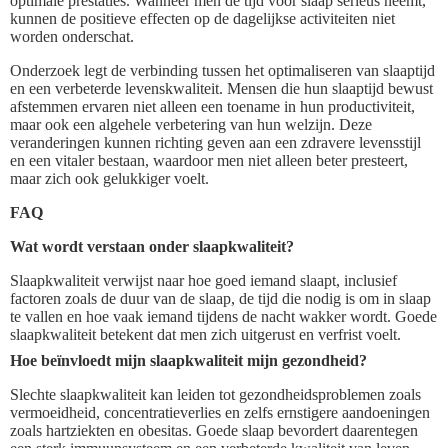
optimale prestaties. Wanneer men de tijd voor slaap serieus neemt,
kunnen de positieve effecten op de dagelijkse activiteiten niet
worden onderschat.
Onderzoek legt de verbinding tussen het optimaliseren van slaaptijd
en een verbeterde levenskwaliteit. Mensen die hun slaaptijd bewust
afstemmen ervaren niet alleen een toename in hun productiviteit,
maar ook een algehele verbetering van hun welzijn. Deze
veranderingen kunnen richting geven aan een zdravere levensstijl
en een vitaler bestaan, waardoor men niet alleen beter presteert,
maar zich ook gelukkiger voelt.
FAQ
Wat wordt verstaan onder slaapkwaliteit?
Slaapkwaliteit verwijst naar hoe goed iemand slaapt, inclusief
factoren zoals de duur van de slaap, de tijd die nodig is om in slaap
te vallen en hoe vaak iemand tijdens de nacht wakker wordt. Goede
slaapkwaliteit betekent dat men zich uitgerust en verfrist voelt.
Hoe beïnvloedt mijn slaapkwaliteit mijn gezondheid?
Slechte slaapkwaliteit kan leiden tot gezondheidsproblemen zoals
vermoeidheid, concentratieverlies en zelfs ernstigere aandoeningen
zoals hartziekten en obesitas. Goede slaap bevordert daarentegen