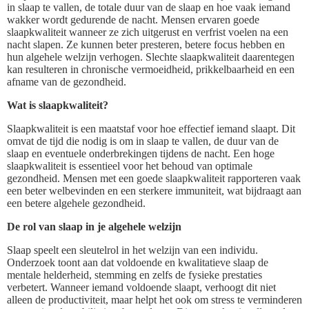
in slaap te vallen, de totale duur van de slaap en hoe vaak iemand
wakker wordt gedurende de nacht. Mensen ervaren goede
slaapkwaliteit wanneer ze zich uitgerust en verfrist voelen na een
nacht slapen. Ze kunnen beter presteren, betere focus hebben en
hun algehele welzijn verhogen. Slechte slaapkwaliteit daarentegen
kan resulteren in chronische vermoeidheid, prikkelbaarheid en een
afname van de gezondheid.
Wat is slaapkwaliteit?
Slaapkwaliteit is een maatstaf voor hoe effectief iemand slaapt. Dit
omvat de tijd die nodig is om in slaap te vallen, de duur van de
slaap en eventuele onderbrekingen tijdens de nacht. Een hoge
slaapkwaliteit is essentieel voor het behoud van optimale
gezondheid. Mensen met een goede slaapkwaliteit rapporteren vaak
een beter welbevinden en een sterkere immuniteit, wat bijdraagt aan
een betere algehele gezondheid.
De rol van slaap in je algehele welzijn
Slaap speelt een sleutelrol in het welzijn van een individu.
Onderzoek toont aan dat voldoende en kwalitatieve slaap de
mentale helderheid, stemming en zelfs de fysieke prestaties
verbetert. Wanneer iemand voldoende slaapt, verhoogt dit niet
alleen de productiviteit, maar helpt het ook om stress te verminderen