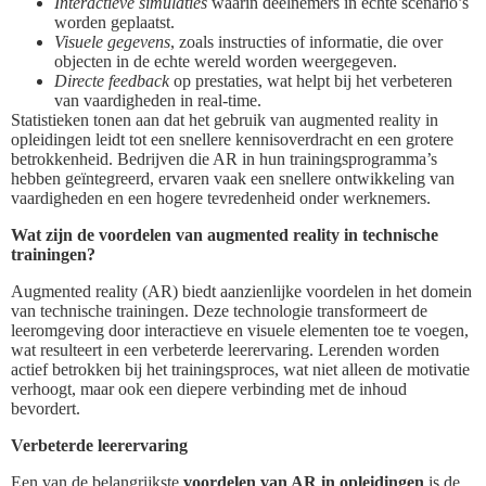
Interactieve simulaties
waarin deelnemers in echte scenario’s
worden geplaatst.
Visuele gegevens
, zoals instructies of informatie, die over
objecten in de echte wereld worden weergegeven.
Directe feedback
op prestaties, wat helpt bij het verbeteren
van vaardigheden in real-time.
Statistieken tonen aan dat het gebruik van augmented reality in
opleidingen leidt tot een snellere kennisoverdracht en een grotere
betrokkenheid. Bedrijven die AR in hun trainingsprogramma’s
hebben geïntegreerd, ervaren vaak een snellere ontwikkeling van
vaardigheden en een hogere tevredenheid onder werknemers.
Wat zijn de voordelen van augmented reality in technische
trainingen?
Augmented reality (AR) biedt aanzienlijke voordelen in het domein
van technische trainingen. Deze technologie transformeert de
leeromgeving door interactieve en visuele elementen toe te voegen,
wat resulteert in een verbeterde leerervaring. Lerenden worden
actief betrokken bij het trainingsproces, wat niet alleen de motivatie
verhoogt, maar ook een diepere verbinding met de inhoud
bevordert.
Verbeterde leerervaring
Een van de belangrijkste
voordelen van AR in opleidingen
is de