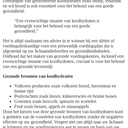
consumptie van geraffineerde koolhydraten zoals snoep, frisdrank
en wit brood is ook essentieel voor het behoud van een goede
gezondheid.
“Een evenwichtige inname van koolhydraten is
belangrijk voor het behoud van een goede
gezondheid.”
Het is altijd raadzaam om advies in te winnen bij een diëtist of
voedingsdeskundige voor een persoonlijk voedingsplan dat is
afgestemd op uw lichaamsbehoeften en gezondheidsdoelen.
Onthoud dat het maken van gezonde voedingskeuzes, inclusief een
evenwichtige inname van koolhydraten, cruciaal is voor het behoud
van een gezonde levensstijl.
Gezonde bronnen van koolhydraten
Volkoren producten zoals volkoren brood, havermout en
bruine rijst
Peulvruchten zoals linzen, kikkererwten en bruine bonen
Groenten zoals broccoli, spinazie en wortelen
Fruit zoals bessen, appels en sinaasappels
Door het kiezen van deze gezonde bronnen van koolhydraten kunt
u genieten van de voordelen van koolhydraten zonder de negatieve
effecten op uw gezondheid. Vergeet niet om altijd naar uw lichaam
te luisteren en uw voedingskeuzes aan te passen op basis van uw