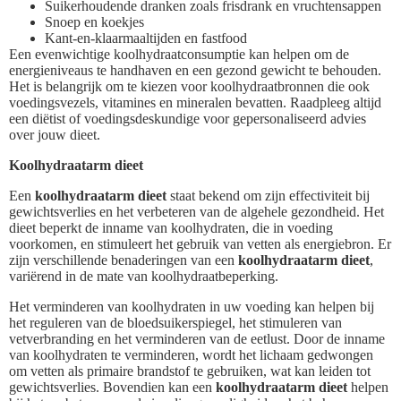
Suikerhoudende dranken zoals frisdrank en vruchtensappen
Snoep en koekjes
Kant-en-klaarmaaltijden en fastfood
Een evenwichtige koolhydraatconsumptie kan helpen om de
energieniveaus te handhaven en een gezond gewicht te behouden.
Het is belangrijk om te kiezen voor koolhydraatbronnen die ook
voedingsvezels, vitamines en mineralen bevatten. Raadpleeg altijd
een diëtist of voedingsdeskundige voor gepersonaliseerd advies
over jouw dieet.
Koolhydraatarm dieet
Een
koolhydraatarm dieet
staat bekend om zijn effectiviteit bij
gewichtsverlies en het verbeteren van de algehele gezondheid. Het
dieet beperkt de inname van koolhydraten, die in voeding
voorkomen, en stimuleert het gebruik van vetten als energiebron. Er
zijn verschillende benaderingen van een
koolhydraatarm dieet
,
variërend in de mate van koolhydraatbeperking.
Het verminderen van koolhydraten in uw voeding kan helpen bij
het reguleren van de bloedsuikerspiegel, het stimuleren van
vetverbranding en het verminderen van de eetlust. Door de inname
van koolhydraten te verminderen, wordt het lichaam gedwongen
om vetten als primaire brandstof te gebruiken, wat kan leiden tot
gewichtsverlies. Bovendien kan een
koolhydraatarm dieet
helpen