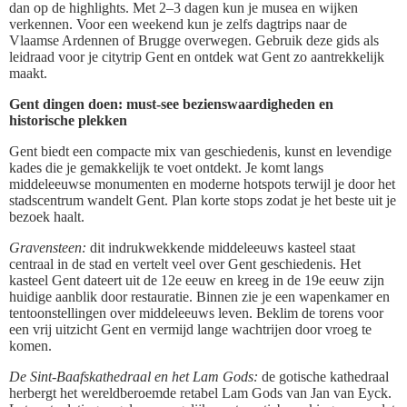
dan op de highlights. Met 2–3 dagen kun je musea en wijken
verkennen. Voor een weekend kun je zelfs dagtrips naar de
Vlaamse Ardennen of Brugge overwegen. Gebruik deze gids als
leidraad voor je citytrip Gent en ontdek wat Gent zo aantrekkelijk
maakt.
Gent dingen doen: must-see bezienswaardigheden en
historische plekken
Gent biedt een compacte mix van geschiedenis, kunst en levendige
kades die je gemakkelijk te voet ontdekt. Je komt langs
middeleeuwse monumenten en moderne hotspots terwijl je door het
stadscentrum wandelt Gent. Plan korte stops zodat je het beste uit je
bezoek haalt.
Gravensteen:
dit indrukwekkende middeleeuws kasteel staat
centraal in de stad en vertelt veel over Gent geschiedenis. Het
kasteel Gent dateert uit de 12e eeuw en kreeg in de 19e eeuw zijn
huidige aanblik door restauratie. Binnen zie je een wapenkamer en
tentoonstellingen over middeleeuws leven. Beklim de torens voor
een vrij uitzicht Gent en vermijd lange wachtrijen door vroeg te
komen.
De Sint-Baafskathedraal en het Lam Gods:
de gotische kathedraal
herbergt het wereldberoemde retabel Lam Gods van Jan van Eyck.