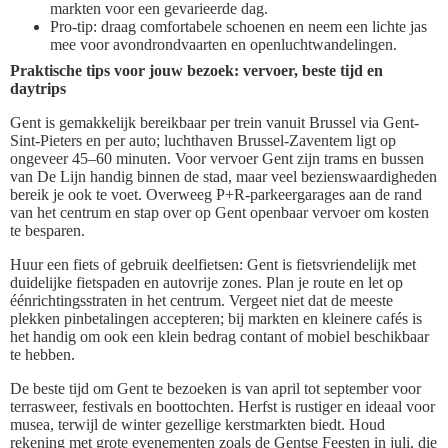
markten voor een gevarieerde dag.
Pro-tip: draag comfortabele schoenen en neem een lichte jas
mee voor avondrondvaarten en openluchtwandelingen.
Praktische tips voor jouw bezoek: vervoer, beste tijd en
daytrips
Gent is gemakkelijk bereikbaar per trein vanuit Brussel via Gent-
Sint-Pieters en per auto; luchthaven Brussel-Zaventem ligt op
ongeveer 45–60 minuten. Voor vervoer Gent zijn trams en bussen
van De Lijn handig binnen de stad, maar veel bezienswaardigheden
bereik je ook te voet. Overweeg P+R-parkeergarages aan de rand
van het centrum en stap over op Gent openbaar vervoer om kosten
te besparen.
Huur een fiets of gebruik deelfietsen: Gent is fietsvriendelijk met
duidelijke fietspaden en autovrije zones. Plan je route en let op
éénrichtingsstraten in het centrum. Vergeet niet dat de meeste
plekken pinbetalingen accepteren; bij markten en kleinere cafés is
het handig om ook een klein bedrag contant of mobiel beschikbaar
te hebben.
De beste tijd om Gent te bezoeken is van april tot september voor
terrasweer, festivals en boottochten. Herfst is rustiger en ideaal voor
musea, terwijl de winter gezellige kerstmarkten biedt. Houd
rekening met grote evenementen zoals de Gentse Feesten in juli, die