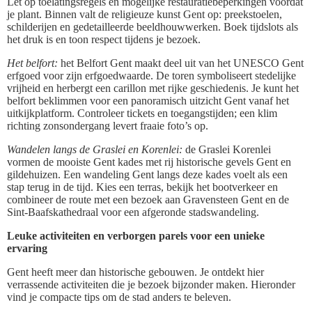
Let op toelatingsregels en mogelijke restauratiebeperkingen voordat
je plant. Binnen valt de religieuze kunst Gent op: preekstoelen,
schilderijen en gedetailleerde beeldhouwwerken. Boek tijdslots als
het druk is en toon respect tijdens je bezoek.
Het belfort:
het Belfort Gent maakt deel uit van het UNESCO Gent
erfgoed voor zijn erfgoedwaarde. De toren symboliseert stedelijke
vrijheid en herbergt een carillon met rijke geschiedenis. Je kunt het
belfort beklimmen voor een panoramisch uitzicht Gent vanaf het
uitkijkplatform. Controleer tickets en toegangstijden; een klim
richting zonsondergang levert fraaie foto’s op.
Wandelen langs de Graslei en Korenlei:
de Graslei Korenlei
vormen de mooiste Gent kades met rij historische gevels Gent en
gildehuizen. Een wandeling Gent langs deze kades voelt als een
stap terug in de tijd. Kies een terras, bekijk het bootverkeer en
combineer de route met een bezoek aan Gravensteen Gent en de
Sint-Baafskathedraal voor een afgeronde stadswandeling.
Leuke activiteiten en verborgen parels voor een unieke
ervaring
Gent heeft meer dan historische gebouwen. Je ontdekt hier
verrassende activiteiten die je bezoek bijzonder maken. Hieronder
vind je compacte tips om de stad anders te beleven.