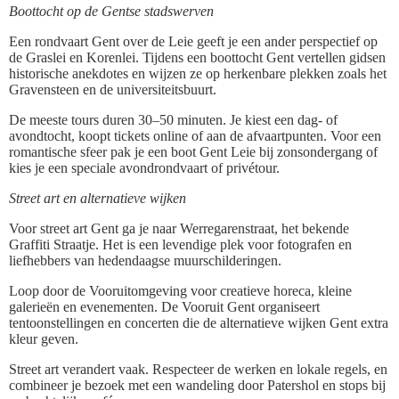
Boottocht op de Gentse stadswerven
Een rondvaart Gent over de Leie geeft je een ander perspectief op
de Graslei en Korenlei. Tijdens een boottocht Gent vertellen gidsen
historische anekdotes en wijzen ze op herkenbare plekken zoals het
Gravensteen en de universiteitsbuurt.
De meeste tours duren 30–50 minuten. Je kiest een dag- of
avondtocht, koopt tickets online of aan de afvaartpunten. Voor een
romantische sfeer pak je een boot Gent Leie bij zonsondergang of
kies je een speciale avondrondvaart of privétour.
Street art en alternatieve wijken
Voor street art Gent ga je naar Werregarenstraat, het bekende
Graffiti Straatje. Het is een levendige plek voor fotografen en
liefhebbers van hedendaagse muurschilderingen.
Loop door de Vooruitomgeving voor creatieve horeca, kleine
galerieën en evenementen. De Vooruit Gent organiseert
tentoonstellingen en concerten die de alternatieve wijken Gent extra
kleur geven.
Street art verandert vaak. Respecteer de werken en lokale regels, en
combineer je bezoek met een wandeling door Patershol en stops bij