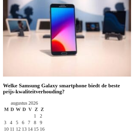
Welke Samsung Galaxy smartphone biedt de beste
prijs-kwaliteitverhouding?
augustus 2026
M
D
W
D
V
Z
Z
1
2
3
4
5
6
7
8
9
10
11
12
13
14
15
16