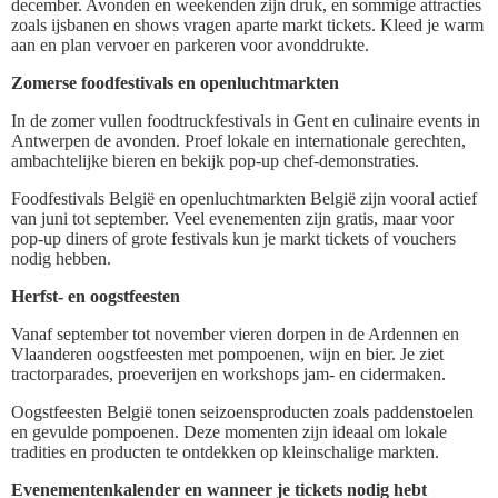
december. Avonden en weekenden zijn druk, en sommige attracties
zoals ijsbanen en shows vragen aparte markt tickets. Kleed je warm
aan en plan vervoer en parkeren voor avonddrukte.
Zomerse foodfestivals en openluchtmarkten
In de zomer vullen foodtruckfestivals in Gent en culinaire events in
Antwerpen de avonden. Proef lokale en internationale gerechten,
ambachtelijke bieren en bekijk pop-up chef-demonstraties.
Foodfestivals België en openluchtmarkten België zijn vooral actief
van juni tot september. Veel evenementen zijn gratis, maar voor
pop-up diners of grote festivals kun je markt tickets of vouchers
nodig hebben.
Herfst- en oogstfeesten
Vanaf september tot november vieren dorpen in de Ardennen en
Vlaanderen oogstfeesten met pompoenen, wijn en bier. Je ziet
tractorparades, proeverijen en workshops jam- en cidermaken.
Oogstfeesten België tonen seizoensproducten zoals paddenstoelen
en gevulde pompoenen. Deze momenten zijn ideaal om lokale
tradities en producten te ontdekken op kleinschalige markten.
Evenementenkalender en wanneer je tickets nodig hebt