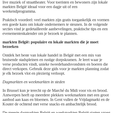
live muziek of straattheater. Voor toeristen en bewoners zijn lokale
markten België ideaal voor een dagje uit of een
weekendprogramma.
Praktisch voordeel: veel markten zijn gratis toegankelijk en vormen
een goede kans om lokale ondernemers te steunen. In de volgende
secties vind je gedetailleerde aanbevelingen, praktische tips en een
evenementenkalender om je bezoek te plannen.
markten België: populaire en lokale markten die je moet
bezoeken
Ontdek het beste van lokale handel in België met een mix van
bruisende stadspleinen en rustige dorpskramen. Je leert waar je
verse producten vindt, unieke tweedehandsvondsten en boeren die
direct verkopen. Gebruik deze gids voor je markten planning zodat
je elk bezoek vlot en plezierig verloopt.
Dagmarkten en weekmarkten in steden
In Brussel kun je terecht op de Marché du Midi voor vis en brood.
Antwerpen heeft op meerdere plekken weekmarkten met een groot
aanbod aan kaas en bloemen. In Gent vullen de Vrijdagmarkt en de
Kouter de ochtend met verse snacks en ambachtelijk brood.
De meeste dagmarkten België en weekmarkten België starten vroeg