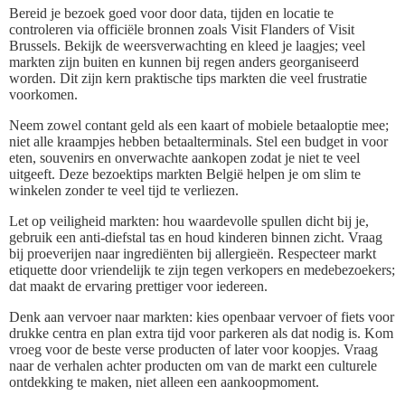
Bereid je bezoek goed voor door data, tijden en locatie te
controleren via officiële bronnen zoals Visit Flanders of Visit
Brussels. Bekijk de weersverwachting en kleed je laagjes; veel
markten zijn buiten en kunnen bij regen anders georganiseerd
worden. Dit zijn kern praktische tips markten die veel frustratie
voorkomen.
Neem zowel contant geld als een kaart of mobiele betaaloptie mee;
niet alle kraampjes hebben betaalterminals. Stel een budget in voor
eten, souvenirs en onverwachte aankopen zodat je niet te veel
uitgeeft. Deze bezoektips markten België helpen je om slim te
winkelen zonder te veel tijd te verliezen.
Let op veiligheid markten: hou waardevolle spullen dicht bij je,
gebruik een anti-diefstal tas en houd kinderen binnen zicht. Vraag
bij proeverijen naar ingrediënten bij allergieën. Respecteer markt
etiquette door vriendelijk te zijn tegen verkopers en medebezoekers;
dat maakt de ervaring prettiger voor iedereen.
Denk aan vervoer naar markten: kies openbaar vervoer of fiets voor
drukke centra en plan extra tijd voor parkeren als dat nodig is. Kom
vroeg voor de beste verse producten of later voor koopjes. Vraag
naar de verhalen achter producten om van de markt een culturele
ontdekking te maken, niet alleen een aankoopmoment.