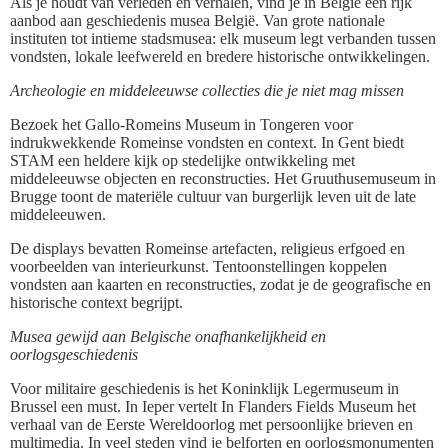
Als je houdt van verleden en verhalen, vind je in België een rijk
aanbod aan geschiedenis musea België. Van grote nationale
instituten tot intieme stadsmusea: elk museum legt verbanden tussen
vondsten, lokale leefwereld en bredere historische ontwikkelingen.
Archeologie en middeleeuwse collecties die je niet mag missen
Bezoek het Gallo-Romeins Museum in Tongeren voor
indrukwekkende Romeinse vondsten en context. In Gent biedt
STAM een heldere kijk op stedelijke ontwikkeling met
middeleeuwse objecten en reconstructies. Het Gruuthusemuseum in
Brugge toont de materiële cultuur van burgerlijk leven uit de late
middeleeuwen.
De displays bevatten Romeinse artefacten, religieus erfgoed en
voorbeelden van interieurkunst. Tentoonstellingen koppelen
vondsten aan kaarten en reconstructies, zodat je de geografische en
historische context begrijpt.
Musea gewijd aan Belgische onafhankelijkheid en
oorlogsgeschiedenis
Voor militaire geschiedenis is het Koninklijk Legermuseum in
Brussel een must. In Ieper vertelt In Flanders Fields Museum het
verhaal van de Eerste Wereldoorlog met persoonlijke brieven en
multimedia. In veel steden vind je belforten en oorlogsmonumenten