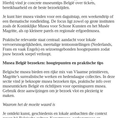
Hierbij vind je concrete museumtips België over tickets,
bereikbaarheid en de beste bezoektijden.
Je kunt hier musea vinden voor een daguitstap, een weekendtrip of
een thematische rondleiding. De focus ligt zowel op grote instituten
zoals de Koninklijke Musea voor Schone Kunsten en het Musée
Magritte, als op kleinere parels en regionale erfgoedmusea.
Praktische relevantie staat centraal: aandacht voor lokale
vervoersmogelijkheden, meertalige tentoonstellingen (Nederlands,
Frans en vaak Engels) en seizoensgebonden hoogtepunten zodat
jouw bezoek soepel verloopt.
Musea België bezoeken: hoogtepunten en praktische tips
Belgische musea bieden een rijke mix van Vlaamse primitieven,
Magritte’s surrealistische werken en hedendaagse collecties. In deze
sectie vind je beknopte musea bezoeken tips, praktische info over
museumtickets België en richtlijnen voor openingsuren musea.
Gebruik deze aanwijzingen om je bezoek vlot en plezierig te
maken.
Waarom het de moeite waard is
Je ontdekt kunst, geschiedenis en lokale ambachten die context