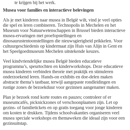
te krijgen bij het werk.
Musea voor families en interactieve belevingen
Als je met kinderen naar musea in België wilt, vind je veel opties
die spel en leren combineren. Technopolis in Mechelen en het
Museum voor Natuurwetenschappen in Brussel bieden interactieve
musea-ervaringen met proefopstellingen en
dinosaurustentoonstellingen die nieuwsgierigheid prikkelen. Voor
cultuurgeschiedenis op kindermaat zijn Huis van Alijn in Gent en
het Speelgoedmuseum Mechelen uitstekende keuzes.
Veel kindvriendelijke musea België bieden educatieve
programma’s, speurtochten en kinderworkshops. Deze educatieve
musea kinderen verbinden theorie met praktijk en stimuleren
onderzoekend leren. Hands-on exhibits en doe-delen maken
abstracte thema’s tastbaar, terwijl aangepaste rondleidingen en
rustige zones de bezoekduur voor gezinnen aangenamer maken.
Plan je bezoek rond korte routes en pauzes; controleer of er
museumcafés, picknickzones of verschoonplaatsen zijn. Let op
gezins- of familietickets en op gratis toegang voor jonge kinderen
om kosten te drukken. Tijdens schoolvakanties organiseren veel
musea speciale workshops en themaweken die ideaal zijn voor een
gezinsuitstap.