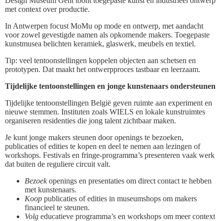
Design Museum Gent toont toegepaste kunst en industrieel ontwerp
met context over productie.
In Antwerpen focust MoMu op mode en ontwerp, met aandacht
voor zowel gevestigde namen als opkomende makers. Toegepaste
kunstmusea belichten keramiek, glaswerk, meubels en textiel.
Tip: veel tentoonstellingen koppelen objecten aan schetsen en
prototypen. Dat maakt het ontwerpproces tastbaar en leerzaam.
Tijdelijke tentoonstellingen en jonge kunstenaars ondersteunen
Tijdelijke tentoonstellingen België geven ruimte aan experiment en
nieuwe stemmen. Instituten zoals WIELS en lokale kunstruimtes
organiseren residenties die jong talent zichtbaar maken.
Je kunt jonge makers steunen door openings te bezoeken,
publicaties of edities te kopen en deel te nemen aan lezingen of
workshops. Festivals en fringe-programma’s presenteren vaak werk
dat buiten de reguliere circuit valt.
Bezoek
openings en presentaties om direct contact te hebben
met kunstenaars.
Koop
publicaties of edities in museumshops om makers
financieel te steunen.
Volg
educatieve programma’s en workshops om meer context