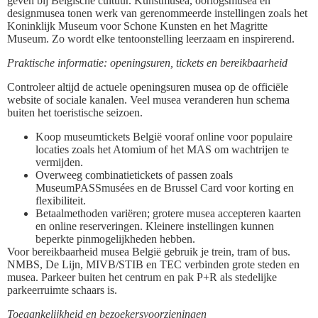
geven bij Belgische cultuur. Kunstmusea, oorlogsmusea en
designmusea tonen werk van gerenommeerde instellingen zoals het
Koninklijk Museum voor Schone Kunsten en het Magritte
Museum. Zo wordt elke tentoonstelling leerzaam en inspirerend.
Praktische informatie: openingsuren, tickets en bereikbaarheid
Controleer altijd de actuele openingsuren musea op de officiële
website of sociale kanalen. Veel musea veranderen hun schema
buiten het toeristische seizoen.
Koop museumtickets België vooraf online voor populaire
locaties zoals het Atomium of het MAS om wachtrijen te
vermijden.
Overweeg combinatietickets of passen zoals
MuseumPASSmusées en de Brussel Card voor korting en
flexibiliteit.
Betaalmethoden variëren; grotere musea accepteren kaarten
en online reserveringen. Kleinere instellingen kunnen
beperkte pinmogelijkheden hebben.
Voor bereikbaarheid musea België gebruik je trein, tram of bus.
NMBS, De Lijn, MIVB/STIB en TEC verbinden grote steden en
musea. Parkeer buiten het centrum en pak P+R als stedelijke
parkeerruimte schaars is.
Toegankelijkheid en bezoekersvoorzieningen