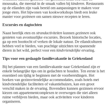
moussaka, die meestal in de smaak vallen bij
kinderen
. Restaurants
op de eilanden zijn vaak bereid om aanpassingen te maken voor
jonge eters. Het bijwonen van kookworkshops biedt een leuke
manier voor
gezinnen
om samen nieuwe recepten te leren.
Excursies en dagtochten
Naast heerlijk eten en
strandactiviteiten
kunnen
gezinnen
ook
genieten van avontuurlijke excursies. Bezoek historische locaties,
ga op een boottocht of verken de lokale natuur. De eilandculturen
hebben veel te bieden, van prachtige uitzichten tot spannende
dieren in het wild, perfect voor een
kindvriendelijke
ervaring.
Tips voor een geslaagde familievakantie in Griekenland
Bij het plannen van een familievakantie naar Griekenland zijn er
enkele belangrijke tips om in gedachten te houden. Ten eerste is het
essentieel om tijdig te beginnen met de voorbereidingen. Het
boeken van gezinsvriendelijke accommodaties, zoals hotels met
kindvriendelijke faciliteiten of vakantiehuizen, kan een groot
verschil maken in de ervaring. Bovendien kunnen gezinnen ervoor
kiezen om appartementcomplexen te overwegen die niet alleen
ruime verblijven bieden, maar ook activiteiten voor kinderen
organiseren.