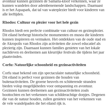
avontuur kunnen gezinnen de Samaria-kloof verkennen, waar ze
kunnen wandelen door adembenemende landschappen. Daarnaast
is er het Aquapark, dat tal van waterplezier biedt voor kinderen van
alle leeftijden.
Rhodos: Cultuur en plezier voor het hele gezin
Rhodos biedt een perfecte combinatie van cultuur en gezinsplezier.
Dit eiland herbergt historische monumenten en musea die kinderen
kunnen inspireren en vermaken. Het ontdekken van de oude stad en
de Akropolis van Rhodos zijn activiteiten die zowel educatief als
plezierig zijn. Daarnaast kunnen families genieten van het lokale
nachtleven en deelnemen aan kleurrijke festivals die tijdens het jaar
plaatsvinden.
Corfu: Natuurlijke schoonheid en gezinsactiviteiten
Corfu staat bekend om zijn spectaculaire natuurlijke schoonheid.
Dit eiland is perfect voor gezinnen die houden van
buitenactiviteiten. De groene heuvels en schitterende stranden
bieden volop mogelijkheden voor ontspanning en avontuur.
Gezinnen kunnen deelnemen aan gezinsactiviteiten zoals
boottochten en het verkennen van schilderachtige dorpjes. Degenen
die van de natuur houden, zullen genieten van het verkennen van
de vele wandelpaden die het eiland rijk is.