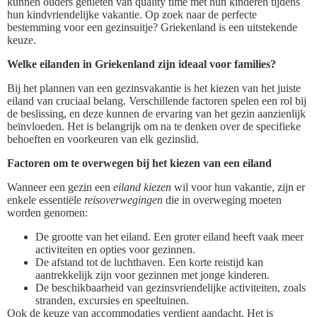
kunnen ouders genieten van quality time met hun kinderen tijdens
hun kindvriendelijke vakantie. Op zoek naar de perfecte
bestemming voor een gezinsuitje? Griekenland is een uitstekende
keuze.
Welke eilanden in Griekenland zijn ideaal voor families?
Bij het plannen van een gezinsvakantie is het kiezen van het juiste
eiland van cruciaal belang. Verschillende factoren spelen een rol bij
de beslissing, en deze kunnen de ervaring van het gezin aanzienlijk
beïnvloeden. Het is belangrijk om na te denken over de specifieke
behoeften en voorkeuren van elk gezinslid.
Factoren om te overwegen bij het kiezen van een eiland
Wanneer een gezin een
eiland kiezen
wil voor hun vakantie, zijn er
enkele essentiële
reisoverwegingen
die in overweging moeten
worden genomen:
De grootte van het eiland. Een groter eiland heeft vaak meer
activiteiten en opties voor gezinnen.
De afstand tot de luchthaven. Een korte reistijd kan
aantrekkelijk zijn voor gezinnen met jonge kinderen.
De beschikbaarheid van gezinsvriendelijke activiteiten, zoals
stranden, excursies en speeltuinen.
Ook de keuze van accommodaties verdient aandacht. Het is