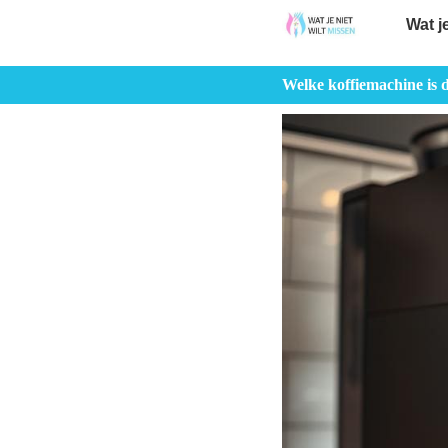
Wat j
Welke koffiemachine is 