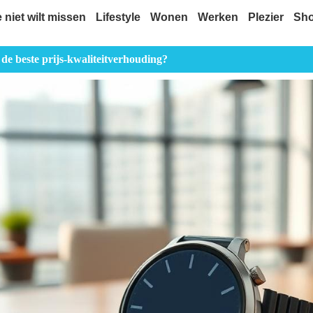
e niet wilt missen
Lifestyle
Wonen
Werken
Plezier
Sh
de beste prijs-kwaliteitverhouding?