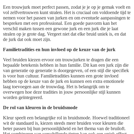
Een trouwjurk moet perfect passen, zodat je je op je gemak voelt en
vol zelfvertrouwen kunt stralen. Het is cruciaal om voldoende tijd te
nemen voor het passen van jurken en om eventuele aanpassingen te
bespreken met een professional. Een goede pasvorm kan het
verschil maken tussen een gewone jurk en een jurk die je laat
stralen op je grote dag. Vergeet niet dat elke bruid uniek is, en dat
de jurk dat ook moet zijn.
Familietradities en hun invloed op de keuze van de jurk
Veel bruiden kiezen ervoor om trouwjurken te dragen die een
bepaalde betekenis hebben in hun familie. Dit kan een jurk zijn die
van generatie op generatie is doorgegeven, of een stijl die specifiek
is voor hun cultuur. Familietradities kunnen een grote invloed
hebben op de keuze van de jurk en kunnen een extra emotionele
laag toevoegen aan de trouwdag. Het is belangrijk om te
overwegen hoe deze tradities in jouw persoonlijke stijl kunnen
worden geïntegreerd.
De rol van kleuren in de bruidsmode
Kleur speelt een belangrijke rol in bruidsmode. Hoewel traditioneel
wit de standaard is, kiezen steeds meer bruiden voor kleuren die
beter passen bij hun persoonlijkheid en het thema van de bruiloft.
Het combineren van verschillende tinten kan ook een uniek effect