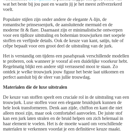
wat het beste bij jou past en waarin jij je het meest zelfverzekerd
voelt.
Populaire stijlen zijn onder andere de elegante A-lijn, de
romantische prinsessenjurk, de aansluitende mermaid en de
moderne fit & flare. Daarnaast zijn er minimalistische ontwerpen
voor een tijdloze uitstraling en bohemian trouwjurken met soepele
stoffen en verfijnde details. Ook de keuze van kant, satijn, tule of
crêpe bepaalt voor een groot deel de uitstraling van de jurk.
Het is verstandig om tijdens een pasafspraak verschillende modellen
te proberen, ook wanneer je vooraf al een duidelijke voorkeur hebt.
Regelmatig blijkt een andere stijl verrassend mooi te staan. Zo
ontdek je welke trouwjurk jouw figuur het beste laat uitkomen en
perfect aansluit bij de sfeer van jullie trouwdag.
Materialen die de luxe uitstralen
De keuze van stoffen speelt een cruciale rol in de uitstraling van een
trouwjurk. Luxe stoffen voor een elegante bruidsjurk kunnen de
hele look transformeren. Denk aan zijde, chiffon en kant die niet
alleen mooi zijn, maar ook comfortabel aanvoelen. De juiste stof
kan een jurk laten stralen en de bruid helpen om zich helemaal in
haar element te voelen. Het is de moeite waard om verschillende
materialen te verkennen voordat je een definitieve keuze maakt.