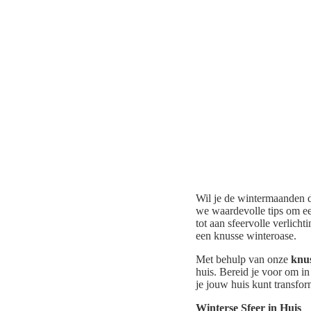
Wil je de wintermaanden do
we waardevolle tips om ee
tot aan sfeervolle verlich
een knusse winteroase.
Met behulp van onze
knus
huis. Bereid je voor om i
je jouw huis kunt transfo
Winterse Sfeer in Huis