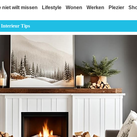
e niet wilt missen
Lifestyle
Wonen
Werken
Plezier
Sh
Interieur Tips