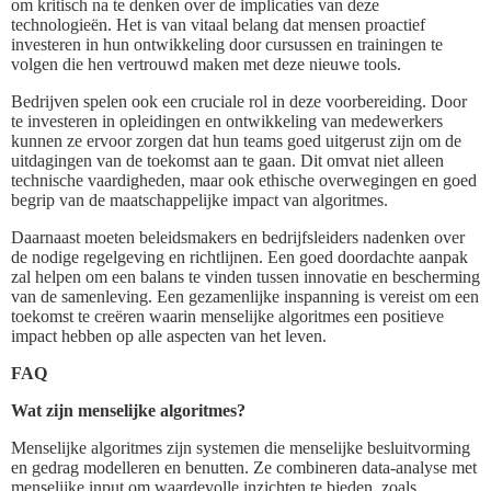
om kritisch na te denken over de implicaties van deze
technologieën. Het is van vitaal belang dat mensen proactief
investeren in hun ontwikkeling door cursussen en trainingen te
volgen die hen vertrouwd maken met deze nieuwe tools.
Bedrijven spelen ook een cruciale rol in deze voorbereiding. Door
te investeren in opleidingen en ontwikkeling van medewerkers
kunnen ze ervoor zorgen dat hun teams goed uitgerust zijn om de
uitdagingen van de toekomst aan te gaan. Dit omvat niet alleen
technische vaardigheden, maar ook ethische overwegingen en goed
begrip van de maatschappelijke impact van algoritmes.
Daarnaast moeten beleidsmakers en bedrijfsleiders nadenken over
de nodige regelgeving en richtlijnen. Een goed doordachte aanpak
zal helpen om een balans te vinden tussen innovatie en bescherming
van de samenleving. Een gezamenlijke inspanning is vereist om een
toekomst te creëren waarin menselijke algoritmes een positieve
impact hebben op alle aspecten van het leven.
FAQ
Wat zijn menselijke algoritmes?
Menselijke algoritmes zijn systemen die menselijke besluitvorming
en gedrag modelleren en benutten. Ze combineren data-analyse met
menselijke input om waardevolle inzichten te bieden, zoals