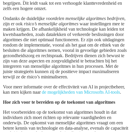
begrijpen. Dit leidt vaak tot een verhoogde klanttevredenheid en
zelfs een hogere omzet.
Ondanks de duidelijke
voordelen menselijke algoritmes bedrijven
,
zijn er ook
risico’s menselijke algoritmes
waar instellingen mee te
maken krijgen. De afhankelijkheid van technologie kan leiden tot
kwetsbaarheden, zoals datalekken of verkeerde beslissingen door
algoritmes die niet optimaal functioneren. Er zijn ook uitdagingen
rondom de implementatie, vooral als het gaat om de ethiek van de
besluiten die algoritmes nemen, vooral in gevoelige gebieden zoals
gezondheidszorg en rechtspraak. Bedrijven dienen zich bewust te
zijn van deze aspecten en zorgvuldigheid te betrachten bij het
integreren van menselijke algoritmes in hun processen. Met de
juiste strategieën kunnen zij de positieve impact maximaliseren
terwijl ze de risico’s minimaliseren.
Voor meer informatie over de effectiviteit van AI in projectbeheer,
kan men kijken naar
de mogelijkheden van Microsofts AI-tools
.
Hoe zich voor te bereiden op de toekomst van algoritmes
Het voorbereiden op de toekomst van algoritmes houdt in dat
individuen zich moet richten op relevante vaardigheden en
onderwijs. De opkomst van menselijke algoritmes vraagt om een
betere kennis van technologie en data-analyse, evenals de capaciteit