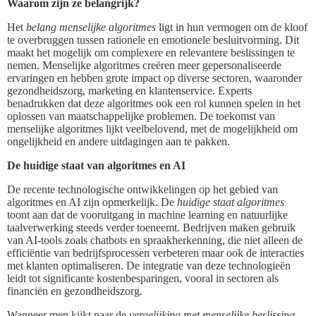
Waarom zijn ze belangrijk?
Het
belang menselijke algoritmes
ligt in hun vermogen om de kloof
te overbruggen tussen rationele en emotionele besluitvorming. Dit
maakt het mogelijk om complexere en relevantere beslissingen te
nemen. Menselijke algoritmes creëren meer gepersonaliseerde
ervaringen en hebben grote impact op diverse sectoren, waaronder
gezondheidszorg, marketing en klantenservice. Experts
benadrukken dat deze algoritmes ook een rol kunnen spelen in het
oplossen van maatschappelijke problemen. De toekomst van
menselijke algoritmes lijkt veelbelovend, met de mogelijkheid om
ongelijkheid en andere uitdagingen aan te pakken.
De huidige staat van algoritmes en AI
De recente technologische ontwikkelingen op het gebied van
algoritmes en AI zijn opmerkelijk. De
huidige staat algoritmes
toont aan dat de vooruitgang in machine learning en natuurlijke
taalverwerking steeds verder toeneemt. Bedrijven maken gebruik
van AI-tools zoals chatbots en spraakherkenning, die niet alleen de
efficiëntie van bedrijfsprocessen verbeteren maar ook de interacties
met klanten optimaliseren. De integratie van deze technologieën
leidt tot significante kostenbesparingen, vooral in sectoren als
financiën en gezondheidszorg.
Wanneer men kijkt naar de
vergelijking met menselijke beslissing