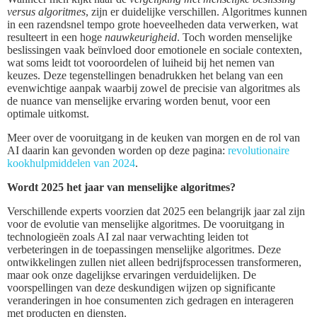
versus algoritmes
, zijn er duidelijke verschillen. Algoritmes kunnen
in een razendsnel tempo grote hoeveelheden data verwerken, wat
resulteert in een hoge
nauwkeurigheid
. Toch worden menselijke
beslissingen vaak beïnvloed door emotionele en sociale contexten,
wat soms leidt tot vooroordelen of luiheid bij het nemen van
keuzes. Deze tegenstellingen benadrukken het belang van een
evenwichtige aanpak waarbij zowel de precisie van algoritmes als
de nuance van menselijke ervaring worden benut, voor een
optimale uitkomst.
Meer over de vooruitgang in de keuken van morgen en de rol van
AI daarin kan gevonden worden op deze pagina:
revolutionaire
kookhulpmiddelen van 2024
.
Wordt 2025 het jaar van menselijke algoritmes?
Verschillende experts voorzien dat 2025 een belangrijk jaar zal zijn
voor de evolutie van menselijke algoritmes. De vooruitgang in
technologieën zoals AI zal naar verwachting leiden tot
verbeteringen in de toepassingen menselijke algoritmes. Deze
ontwikkelingen zullen niet alleen bedrijfsprocessen transformeren,
maar ook onze dagelijkse ervaringen verduidelijken. De
voorspellingen van deze deskundigen wijzen op significante
veranderingen in hoe consumenten zich gedragen en interageren
met producten en diensten.