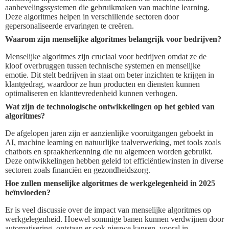
aanbevelingssystemen die gebruikmaken van machine learning.
Deze algoritmes helpen in verschillende sectoren door
gepersonaliseerde ervaringen te creëren.
Waarom zijn menselijke algoritmes belangrijk voor bedrijven?
Menselijke algoritmes zijn cruciaal voor bedrijven omdat ze de
kloof overbruggen tussen technische systemen en menselijke
emotie. Dit stelt bedrijven in staat om beter inzichten te krijgen in
klantgedrag, waardoor ze hun producten en diensten kunnen
optimaliseren en klanttevredenheid kunnen verhogen.
Wat zijn de technologische ontwikkelingen op het gebied van
algoritmes?
De afgelopen jaren zijn er aanzienlijke vooruitgangen geboekt in
AI, machine learning en natuurlijke taalverwerking, met tools zoals
chatbots en spraakherkenning die nu algemeen worden gebruikt.
Deze ontwikkelingen hebben geleid tot efficiëntiewinsten in diverse
sectoren zoals financiën en gezondheidszorg.
Hoe zullen menselijke algoritmes de werkgelegenheid in 2025
beïnvloeden?
Er is veel discussie over de impact van menselijke algoritmes op
werkgelegenheid. Hoewel sommige banen kunnen verdwijnen door
automatisering, ontstaan er ook nieuwe kansen, vooral in