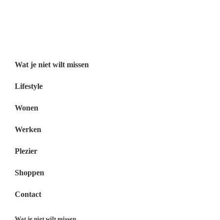
Wat je niet wilt missen België
Wat je niet wilt missen Nederland
Menu
Wat je niet wilt missen
Lifestyle
Wonen
Werken
Plezier
Shoppen
Contact
Wat je niet wilt missen