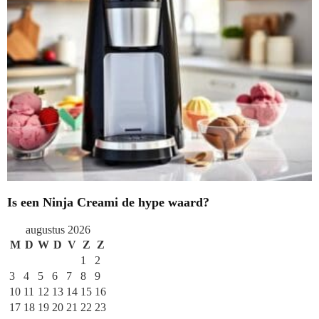
Is een Ninja Creami de hype waard?
augustus 2026
M
D
W
D
V
Z
Z
1
2
3
4
5
6
7
8
9
10
11
12
13
14
15
16
17
18
19
20
21
22
23