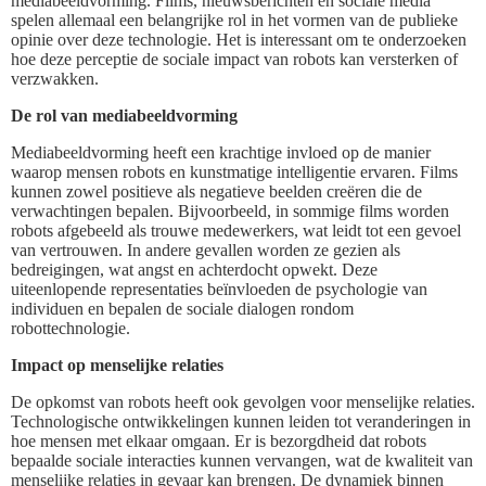
mediabeeldvorming. Films, nieuwsberichten en sociale media
spelen allemaal een belangrijke rol in het vormen van de publieke
opinie over deze technologie. Het is interessant om te onderzoeken
hoe deze perceptie de sociale impact van robots kan versterken of
verzwakken.
De rol van mediabeeldvorming
Mediabeeldvorming heeft een krachtige invloed op de manier
waarop mensen robots en kunstmatige intelligentie ervaren. Films
kunnen zowel positieve als negatieve beelden creëren die de
verwachtingen bepalen. Bijvoorbeeld, in sommige films worden
robots afgebeeld als trouwe medewerkers, wat leidt tot een gevoel
van vertrouwen. In andere gevallen worden ze gezien als
bedreigingen, wat angst en achterdocht opwekt. Deze
uiteenlopende representaties beïnvloeden de psychologie van
individuen en bepalen de sociale dialogen rondom
robottechnologie.
Impact op menselijke relaties
De opkomst van robots heeft ook gevolgen voor menselijke relaties.
Technologische ontwikkelingen kunnen leiden tot veranderingen in
hoe mensen met elkaar omgaan. Er is bezorgdheid dat robots
bepaalde sociale interacties kunnen vervangen, wat de kwaliteit van
menselijke relaties in gevaar kan brengen. De dynamiek binnen