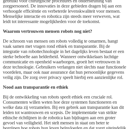
gebruikt voor chirurgische procedures en ondersteuning van
zorgpersoneel. De innovaties in deze gebieden dragen bij aan een
verhoogde efficiëntie en verbeterde levenskwaliteit voor mensen.
Menselijke interactie en robotica zijn steeds meer verweven, wat
leidt tot interessante mogelijkheden voor de toekomst.
Waarom vertrouwen mensen robots nog niet?
De schroom van mensen om robots volledig te omarmen, hangt
vaak samen met vragen rond ethiek en transparantie. Bij de
integratie van robottechnologie in het dagelijks leven bestaat er een
sterke behoefte aan helderheid. Wanneer ontwikkelaars luchtige
communicatie en openheid waarborgen, groeit het vertrouwen in
deze technologie. Gebruikers verlangen niet slechts naar functionele
voordelen, maar ook naar assurance dat hun persoonlijke gegevens
veilig zijn. De zorg over privacy speelt hierbij een aanzienlijke rol.
Nood aan transparantie en ethiek
Bij de ontwikkeling van robots speelt ethiek een cruciale rol.
Consumenten willen weten hoe deze systemen functioneren en
welke data zij verzamelen. Bij een gebrek aan transparantie kan dit
leiden tot wantrouwen en scepsis. De implementatie van strikte
ethische richtlijnen in de robotica kan bijdragen aan een groter
gevoel van veiligheid. Het stelt mensen in staat om beter te
begrijpen hoe robots hun leven beïnvloeden en dat zorgt uiteindelijk