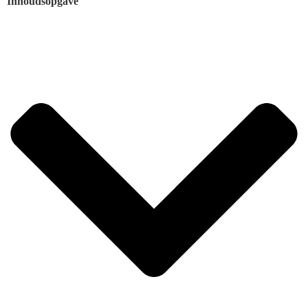
Inhoudsopgave