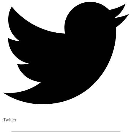
Twitter