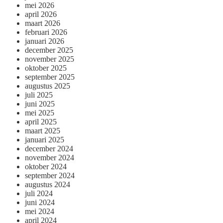
mei 2026
april 2026
maart 2026
februari 2026
januari 2026
december 2025
november 2025
oktober 2025
september 2025
augustus 2025
juli 2025
juni 2025
mei 2025
april 2025
maart 2025
januari 2025
december 2024
november 2024
oktober 2024
september 2024
augustus 2024
juli 2024
juni 2024
mei 2024
april 2024