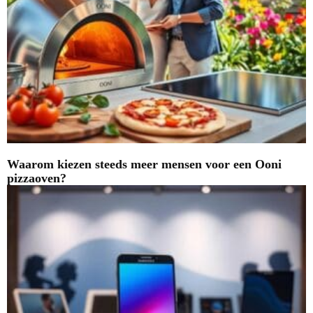
Waarom kiezen steeds meer mensen voor een Ooni
pizzaoven?