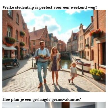
Welke stedentrip is perfect voor een weekend weg?
Hoe plan je een geslaagde gezinsvakantie?