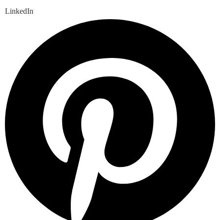
LinkedIn