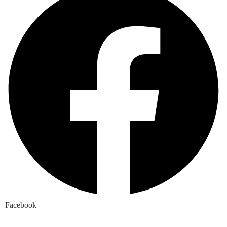
Facebook