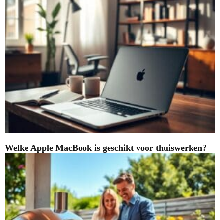
Welke Apple MacBook is geschikt voor thuiswerken?