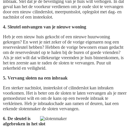
inbraak. Stel dat je de beveiliging van je huis wilt verhogen. In dat
geval kan het de voorkeur verdienen om je oude slot te vervangen
door een nieuw cilinderslot, meerpuntsslot, oplegslot met dag- en
nachtslot of een insteekslot.
4. Sleutel ontvangen van je nieuwe woning
Heb je een nieuw huis gekocht of een nieuwe huurwoning
gekregen? En weet je niet zeker of de vorige eigenaren nog een
reservesleutel hebben? Hebben de vorige bewoners eraan gedacht
om de reservesleutel op te halen bij de buren of goede vrienden?
Als je niet wilt dat willekeurige vreemden je huis binnenkomen, is
het ten zeerste aan te raden de sloten te vervangen. Puur uit
zekerheid en veiligheid.
5. Vervang sloten na een inbraak
Een sterker nachtslot, insteekslot of cilinderslot kan inbraken
voorkomen. Het is beter om de sloten te laten vervangen als je meer
gemoedsrust wilt en om de kans op een tweede inbraak te
verkleinen. Heb je inbraakschade aan ramen of deuren, laat een
erkende slotenmaker de sloten vervangen.
6. De sleutel is
afgebroken in het slot