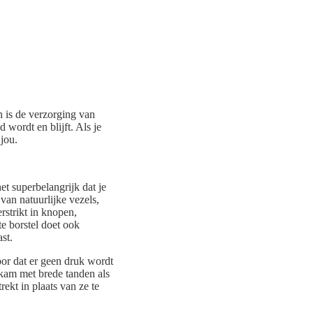
 is de verzorging van
 wordt en blijft. Als je
 jou.
et superbelangrijk dat je
van natuurlijke vezels,
rstrikt in knopen,
te borstel doet ook
st.
oor dat er geen druk wordt
kam met brede tanden als
rekt in plaats van ze te