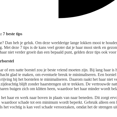
 7 beste tips
ar? Dan heb je geluk. Om deze weelderige lange lokken mooi te houden
g. Met deze 7 tips is de kans veel groter dat je haar mooi sterk en gezond
 haar niet verder groeit dan een bepaald punt, gelden deze tips ook voor
rborstel
 of een natte borstel zou je beste vriend moeten zijn. Bij lang haar is h
chacht glad te maken, om eventuele breuk te minimaliseren. Een borstel 
rijving bij het borstelen te minimaliseren. Daarom raakt het haar niet ve
zijdeachtig blijft zonder haarstrengen uit te trekken. De vertrouwde nat
haren buigen zich om klitten heen, waardoor het haar minder wordt bela
 het haar en werk naar boven in plaats van naar beneden. Dit zorgt erv
, waardoor schade tot een minimum wordt beperkt. Gebruik alleen een 
als het vochtig is kan veel schade veroorzaken, omdat het de strengen uit