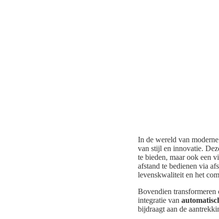
In de wereld van moderne
van stijl en innovatie. De
te bieden, maar ook een v
afstand te bedienen via af
levenskwaliteit en het com
Bovendien transformeren d
integratie van
automatisc
bijdraagt aan de aantrekki