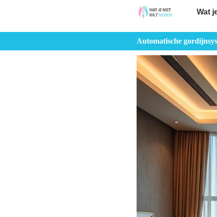
Wat j
Automatische gordijnsys