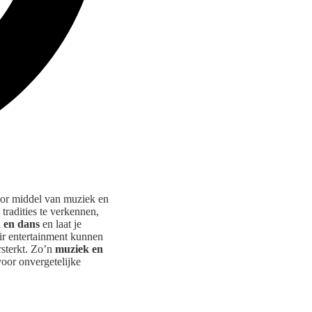
or middel van muziek en
radities te verkennen,
k en dans
en laat je
air entertainment kunnen
rsterkt. Zo’n
muziek en
voor onvergetelijke