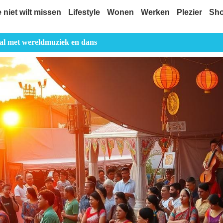
e niet wilt missen
Lifestyle
Wonen
Werken
Plezier
Sh
val met wereldmuziek en dans