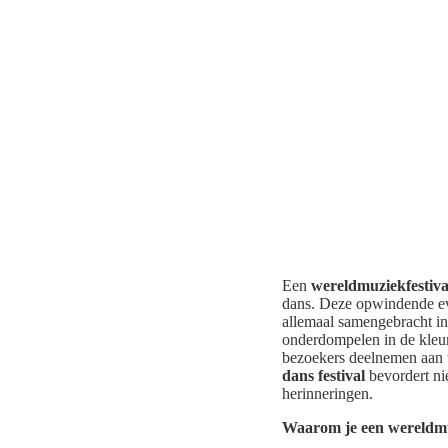
Een
wereldmuziekfestiva
dans. Deze opwindende eve
allemaal samengebracht in
onderdompelen in de kleur
bezoekers deelnemen aan w
dans festival
bevordert nie
herinneringen.
Waarom je een wereldmu