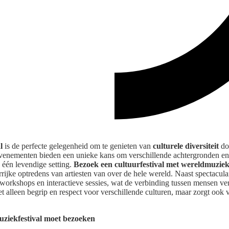
l
is de perfecte gelegenheid om te genieten van
culturele diversiteit
do
nementen bieden een unieke kans om verschillende achtergronden en t
 één levendige setting.
Bezoek een cultuurfestival met wereldmuzie
rijke optredens van artiesten van over de hele wereld. Naast spectacul
orkshops en interactieve sessies, wat de verbinding tussen mensen ve
t alleen begrip en respect voor verschillende culturen, maar zorgt ook 
ziekfestival moet bezoeken