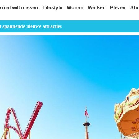
e niet wilt missen
Lifestyle
Wonen
Werken
Plezier
Sh
 spannende nieuwe attracties