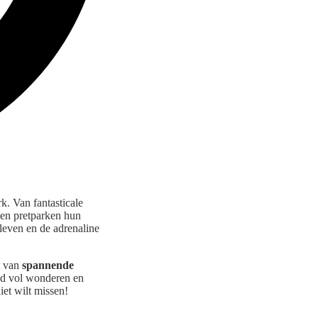
k. Van fantasticale
ssen pretparken hun
leven en de adrenaline
t van
spannende
eld vol wonderen en
iet wilt missen!