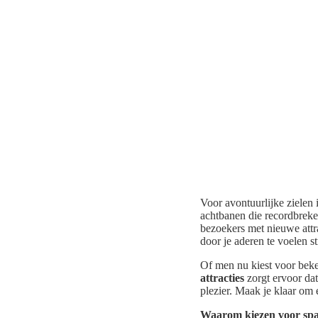
Voor avontuurlijke zielen 
achtbanen die recordbreken
bezoekers met nieuwe attr
door je aderen te voelen s
Of men nu kiest voor beke
attracties
zorgt ervoor dat
plezier. Maak je klaar om 
Waarom kiezen voor spa