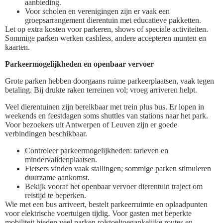
aanbieding.
Voor scholen en verenigingen zijn er vaak een
groepsarrangement dierentuin met educatieve pakketten.
Let op extra kosten voor parkeren, shows of speciale activiteiten.
Sommige parken werken cashless, andere accepteren munten en
kaarten.
Parkeermogelijkheden en openbaar vervoer
Grote parken hebben doorgaans ruime parkeerplaatsen, vaak tegen
betaling. Bij drukte raken terreinen vol; vroeg arriveren helpt.
Veel dierentuinen zijn bereikbaar met trein plus bus. Er lopen in
weekends en feestdagen soms shuttles van stations naar het park.
Voor bezoekers uit Antwerpen of Leuven zijn er goede
verbindingen beschikbaar.
Controleer parkeermogelijkheden: tarieven en
mindervalidenplaatsen.
Fietsers vinden vaak stallingen; sommige parken stimuleren
duurzame aankomst.
Bekijk vooraf het openbaar vervoer dierentuin traject om
reistijd te beperken.
Wie met een bus arriveert, bestelt parkeerruimte en oplaadpunten
voor elektrische voertuigen tijdig. Voor gasten met beperkte
mobiliteit bieden veel parken rolstoeltoegankelijke routes en