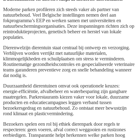
Moderne parken profileren zich steeds vaker als partner van
natuurbehoud. Veel Belgische instellingen nemen deel aan
fokprogramma’s EEP en werken samen met universiteiten en
natuurbeschermingsorganisaties. Deze inspanningen richten zich op
reintroduktieprojecten, genetisch beheer en herstel van lokale
populaties.
Dierenwelzijn dierentuin staat centraal bij ontwerp en verzorging.
Verblijven worden verrijkt met natuurlijke materialen,
klimmogelijkheden en schuilplaatsen om stress te verminderen.
Routinematige gezondheidscontroles en gespecialiseerde veterinaire
teams garanderen preventieve zorg en snelle behandeling wanneer
dat nodig is.
Duurzaamheid dierentuinen omvat ook operationele keuzes:
energie-efficiëntie, afvalbeheer en waterbesparing zijn gangbare
maatregelen. Parkrestaurants kiezen vaker voor lokale, duurzame
producten en educatiecampagnes leggen verband tussen
bezoekersgedrag en natuurbehoud. Zo ontstaat meer bewustzijn
rond klimaat en plasticvermindering.
Bezoekers spelen een rol bij ethiek dierenpark door regels te
respecteren: geen voeren, afval correct weggooien en rustzones
eerbiedigen. Transparantie helpt herkennen welke parken hoog