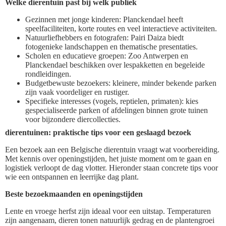
Welke dierentuin past bij welk publiek
Gezinnen met jonge kinderen: Planckendael heeft
speelfaciliteiten, korte routes en veel interactieve activiteiten.
Natuurliefhebbers en fotografen: Pairi Daiza biedt
fotogenieke landschappen en thematische presentaties.
Scholen en educatieve groepen: Zoo Antwerpen en
Planckendael beschikken over lespakketten en begeleide
rondleidingen.
Budgetbewuste bezoekers: kleinere, minder bekende parken
zijn vaak voordeliger en rustiger.
Specifieke interesses (vogels, reptielen, primaten): kies
gespecialiseerde parken of afdelingen binnen grote tuinen
voor bijzondere diercollecties.
dierentuinen: praktische tips voor een geslaagd bezoek
Een bezoek aan een Belgische dierentuin vraagt wat voorbereiding.
Met kennis over openingstijden, het juiste moment om te gaan en
logistiek verloopt de dag vlotter. Hieronder staan concrete tips voor
wie een ontspannen en leerrijke dag plant.
Beste bezoekmaanden en openingstijden
Lente en vroege herfst zijn ideaal voor een uitstap. Temperaturen
zijn aangenaam, dieren tonen natuurlijk gedrag en de plantengroei