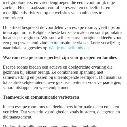
met grootouders, en vriendengroepen die een avontuurlijk uitje
zoeken. Het is raadzaam vooraf te reserveren en leeftijds- en
moeilijkheidsadviezen op de websites van aanbieders te
controleren.
Dit artikel bespreekt de voordelen van escape rooms, geeft tips om
in escape rooms België de beste keuze te maken en somt populaire
locaties per regio op. Wie snel wil lezen over originele ideeën voor
een groepsweekend vindt extra inspiratie via een korte verwijzing
naar lokale suggesties op
Wat je niet wilt missen
.
Waarom escape rooms perfect zijn voor groepen en families
Escape rooms bieden een actieve en doelgerichte ervaring die
gezinnen bij elkaar brengt. Ze combineren spanning met
samenwerking en passen bij uiteenlopende leeftijden. Dit maakt ze
tot aantrekkelijke interactieve gezinsactiviteiten voor verjaardagen,
schooluitstappen en weekendplannen.
Teamwork en communicatie verbeteren
In een escape room moeten deelnemers informatie delen en taken
verdelen. Dat versterkt vaardigheden zoals luisteren, delegeren en
tijdmanagement.
Onderwijsinstellingen en jeugdverenigingen gebruiken