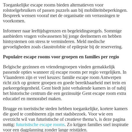
Toegankelijke escape rooms bieden alternatieven voor
rolstoelgebruikers of passen puzzels aan bij mobiliteitsbeperkingen.
Bespreek wensen vooraf met de organisatie om verrassingen te
voorkomen.
Informeer naar leeftijdsgrenzen en begeleidingsregels. Sommige
aanbieders vragen volwassenen bij jonge deelnemers en hebben
hintsystemen om stress te verminderen. Meld medische
gevoeligheden zoals claustrofobie of epilepsie bij de reservering.
Populaire escape rooms voor groepen en families per regio
Belgische gezinnen en vriendengroepen vinden gemakkelijk
passende opties wanneer zij escape rooms per regio vergelijken. In
Vlaanderen zijn er veel keuzes: familie escape room Antwerpen
richt zich op grotere groepen en goede bereikbaarheid met trein en
parkeergelegenheid. Gent biedt juist verhalende kamers in of nabij
het historische centrum die een gezinsuitje Gent escape room extra
educatief en memorabel maken.
Brugge en toeristische steden hebben toegankelijke, kortere kamers
die goed te combineren zijn met stadsbezoek. Voor wie een
overzicht wil van futuristische of creatieve thema’s, is deze pagina
nuttig:
futuristische escape rooms
. Zo krijgen families snel inspiratie
voor een dagplanning zonder lange reistijden.