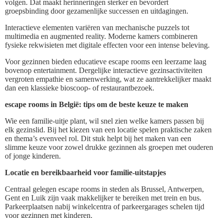
volgen. Dat maakt herinneringen sterker en bevordert
groepsbinding door gezamenlijke successen en uitdagingen.
Interactieve elementen variëren van mechanische puzzels tot
multimedia en augmented reality. Moderne kamers combineren
fysieke rekwisieten met digitale effecten voor een intense beleving.
Voor gezinnen bieden educatieve escape rooms een leerzame laag
bovenop entertainment. Dergelijke interactieve gezinsactiviteiten
vergroten empathie en samenwerking, wat ze aantrekkelijker maakt
dan een klassieke bioscoop- of restaurantbezoek.
escape rooms in België: tips om de beste keuze te maken
Wie een familie-uitje plant, wil snel zien welke kamers passen bij
elk gezinslid. Bij het kiezen van een locatie spelen praktische zaken
en thema’s evenveel rol. Dit stuk helpt bij het maken van een
slimme keuze voor zowel drukke gezinnen als groepen met ouderen
of jonge kinderen.
Locatie en bereikbaarheid voor familie-uitstapjes
Centraal gelegen escape rooms in steden als Brussel, Antwerpen,
Gent en Luik zijn vaak makkelijker te bereiken met trein en bus.
Parkeerplaatsen nabij winkelcentra of parkeergarages schelen tijd
voor gezinnen met kinderen.