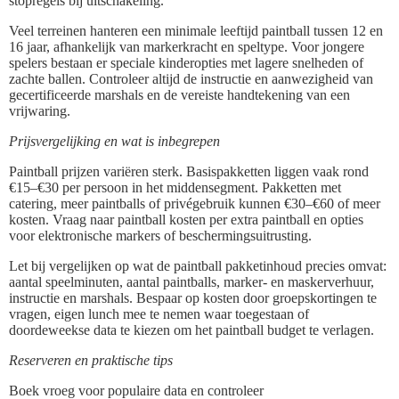
stopregels bij uitschakeling.
Veel terreinen hanteren een minimale leeftijd paintball tussen 12 en
16 jaar, afhankelijk van markerkracht en speltype. Voor jongere
spelers bestaan er speciale kinderopties met lagere snelheden of
zachte ballen. Controleer altijd de instructie en aanwezigheid van
gecertificeerde marshals en de vereiste handtekening van een
vrijwaring.
Prijsvergelijking en wat is inbegrepen
Paintball prijzen variëren sterk. Basispakketten liggen vaak rond
€15–€30 per persoon in het middensegment. Pakketten met
catering, meer paintballs of privégebruik kunnen €30–€60 of meer
kosten. Vraag naar paintball kosten per extra paintball en opties
voor elektronische markers of beschermingsuitrusting.
Let bij vergelijken op wat de paintball pakketinhoud precies omvat:
aantal speelminuten, aantal paintballs, marker- en maskerverhuur,
instructie en marshals. Bespaar op kosten door groepskortingen te
vragen, eigen lunch mee te nemen waar toegestaan of
doordeweekse data te kiezen om het paintball budget te verlagen.
Reserveren en praktische tips
Boek vroeg voor populaire data en controleer