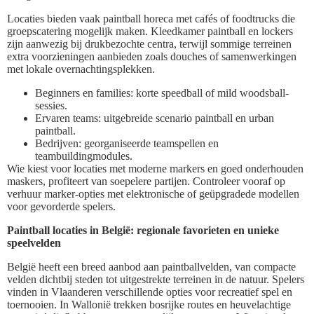
Locaties bieden vaak paintball horeca met cafés of foodtrucks die
groepscatering mogelijk maken. Kleedkamer paintball en lockers
zijn aanwezig bij drukbezochte centra, terwijl sommige terreinen
extra voorzieningen aanbieden zoals douches of samenwerkingen
met lokale overnachtingsplekken.
Beginners en families: korte speedball of mild woodsball-
sessies.
Ervaren teams: uitgebreide scenario paintball en urban
paintball.
Bedrijven: georganiseerde teamspellen en
teambuildingmodules.
Wie kiest voor locaties met moderne markers en goed onderhouden
maskers, profiteert van soepelere partijen. Controleer vooraf op
verhuur marker-opties met elektronische of geüpgradede modellen
voor gevorderde spelers.
Paintball locaties in België: regionale favorieten en unieke
speelvelden
België heeft een breed aanbod aan paintballvelden, van compacte
velden dichtbij steden tot uitgestrekte terreinen in de natuur. Spelers
vinden in Vlaanderen verschillende opties voor recreatief spel en
toernooien. In Wallonië trekken bosrijke routes en heuvelachtige