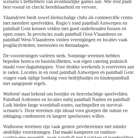
scenario’s liefhebbers van avontuurlijke games aan. Wie reist plant
best vooraf en checkt bereikbaarheid en vervoer.
Vlaanderen
biedt zowel kleinschalige clubs als commerciële centra
met meerdere speelvelden. Regio’s rond paintball Antwerpen en
paintball Gent kennen velden met goed onderhouden bossen en
open zones. In provincies zoals paintball Oost-Vlaanderen en
paintball West-Vlaanderen vinden verenigingen en locaties vaak
jeugdactiviteiten, toernooien en themadagen.
De voorzieningen variëren sterk. Sommige terreinen hebben
beperkte horeca en basisfaciliteiten, wat eigen catering praktisch
maakt voor daguitstappen. Voor drukke weekends is reserveren aan
te raden. Locaties in en rond paintball Antwerpen en paintball Gent
vragen vaak tijdige boeking voor bedrijfsuitjes en kinderpaintball
met aangepaste regels.
Wallonië
staat bekend om bosrijke en heuvelachtige speelvelden.
Paintball Ardennen en locaties nabij paintball Namen en paintball
Luik bieden lange woodsball-routes, nachtspellen en survival-
scenario’s. Deze terreinen zijn ideaal voor groepen die natuur en
uitdaging combineren en langere speelsessies willen.
Walloonse terreinen zijn vaak grotere privéterreinen met minder
stedelijke voorzieningen. Dat maakt kamperen en outdoor-
combinaties mogelijk, zoals paintball met kajakken of teambuilding