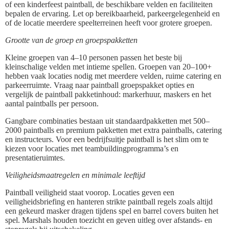
of een kinderfeest paintball, de beschikbare velden en faciliteiten
bepalen de ervaring. Let op bereikbaarheid, parkeergelegenheid en
of de locatie meerdere speelterreinen heeft voor grotere groepen.
Grootte van de groep en groepspakketten
Kleine groepen van 4–10 personen passen het beste bij
kleinschalige velden met intieme spellen. Groepen van 20–100+
hebben vaak locaties nodig met meerdere velden, ruime catering en
parkeerruimte. Vraag naar paintball groepspakket opties en
vergelijk de paintball pakketinhoud: markerhuur, maskers en het
aantal paintballs per persoon.
Gangbare combinaties bestaan uit standaardpakketten met 500–
2000 paintballs en premium pakketten met extra paintballs, catering
en instructeurs. Voor een bedrijfsuitje paintball is het slim om te
kiezen voor locaties met teambuildingprogramma’s en
presentatieruimtes.
Veiligheidsmaatregelen en minimale leeftijd
Paintball veiligheid staat voorop. Locaties geven een
veiligheidsbriefing en hanteren strikte paintball regels zoals altijd
een gekeurd masker dragen tijdens spel en barrel covers buiten het
spel. Marshals houden toezicht en geven uitleg over afstands- en