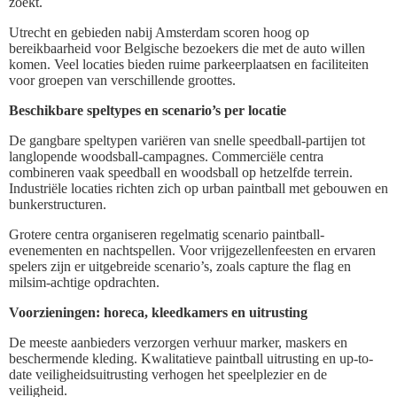
zoekt.
Utrecht en gebieden nabij Amsterdam scoren hoog op
bereikbaarheid voor Belgische bezoekers die met de auto willen
komen. Veel locaties bieden ruime parkeerplaatsen en faciliteiten
voor groepen van verschillende groottes.
Beschikbare speltypes en scenario’s per locatie
De gangbare speltypen variëren van snelle speedball-partijen tot
langlopende woodsball-campagnes. Commerciële centra
combineren vaak speedball en woodsball op hetzelfde terrein.
Industriële locaties richten zich op urban paintball met gebouwen en
bunkerstructuren.
Grotere centra organiseren regelmatig scenario paintball-
evenementen en nachtspellen. Voor vrijgezellenfeesten en ervaren
spelers zijn er uitgebreide scenario’s, zoals capture the flag en
milsim-achtige opdrachten.
Voorzieningen: horeca, kleedkamers en uitrusting
De meeste aanbieders verzorgen verhuur marker, maskers en
beschermende kleding. Kwalitatieve paintball uitrusting en up-to-
date veiligheidsuitrusting verhogen het speelplezier en de
veiligheid.