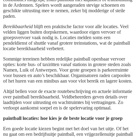
in de Ardennen. Spelers wordt aangeraden stevige schoenen en
geschikte uitrusting mee te nemen, zeker bij modderige of steile
paden.
Bereikbaarheid
blijft een praktische factor voor alle locaties. Veel
velden liggen buiten dorpskernen, waardoor eigen vervoer of
groepsvervoer vaak nodig is. Locaties melden soms een
pendeldienst of shuttle vanaf grotere treinstations, wat de paintball
locatie bereikbaarheid verbetert.
Sommige terreinen hebben redelijke paintball openbaar vervoer
opties: korte bus- of taxiritten vanaf stations in grotere steden zoals
Namen, Luik of Antwerpen. Voor grote groepen is parkeerruimte
voor bussen en auto’s beschikbaar. Organisatoren raden carpoolen
of het huren van een minibus aan voor vlot bereik en lagere kosten.
Altijd bellen voor de exacte routebeschrijving en actuele informatie
over paintball bereikbaarheid. Veldbeheerders geven details over
laadtijden voor uitrusting en wachtruimtes bij vertragingen. Zo
verloopt aankomst soepel en is de spelervaring optimaal.
paintball locaties: hoe kies je de beste locatie voor je groep
Een goede locatie kiezen begint met het doel van het uitje. Of het
nu gaat om een bedrijfsuitje paintball, een vrijgezellenuitje paintball