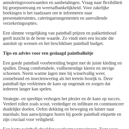
annuleringsvoorwaarden en aanbetalingen. Vraag naar flexibiliteit
bij groepsomvang en weersafhankelijkheid. Voor zakelijke
boekingen is het raadzaam om te informeren naar
presentatieruimtes, cateringarrangementen en aanvullende
verzekeringsopties.
Een slimme vergelijking van paintball prijzen en pakketinhoud
geeft inzicht in de beste waarde. Zo vindt men een locatie die
aansluit op wensen en het beschikbare paintball budget.
Tips en advies voor een geslaagd paintballuitje
Een goede paintball voorbereiding begint met de juiste kleding en
spullen. Draag comfortabele, vuilbestendige kleren en stevige
schoenen. Neem warme lagen mee bij wisselvallig weer,
zonnebrand en insectenwering als het terrein bosrijk is. Deze
paintball tips verkleinen de kans op ongemak en zorgen dat
iedereen langer kan spelen.
Strategie- en speeltips verhogen het plezier en de kans op succes.
Verdeel rollen zoals scout, verdediger en infiltrant en communiceer
duidelijke doelen. Oefen dekking en beweging en luister naar
marshals; hun aanwijzingen horen bij goede paintball etiquette en
zijn cruciaal voor veiligheid.