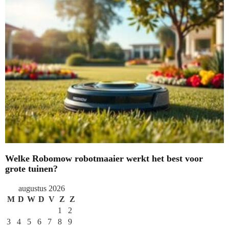
Welke Robomow robotmaaier werkt het best voor
grote tuinen?
augustus 2026
M
D
W
D
V
Z
Z
1
2
3
4
5
6
7
8
9