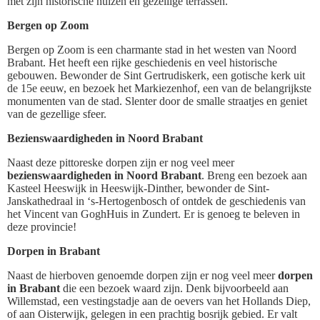
met zijn historische huizen en gezellige terrassen.
Bergen op Zoom
Bergen op Zoom is een charmante stad in het westen van Noord
Brabant. Het heeft een rijke geschiedenis en veel historische
gebouwen. Bewonder de Sint Gertrudiskerk, een gotische kerk uit
de 15e eeuw, en bezoek het Markiezenhof, een van de belangrijkste
monumenten van de stad. Slenter door de smalle straatjes en geniet
van de gezellige sfeer.
Bezienswaardigheden in Noord Brabant
Naast deze pittoreske dorpen zijn er nog veel meer
bezienswaardigheden in Noord Brabant
. Breng een bezoek aan
Kasteel Heeswijk in Heeswijk-Dinther, bewonder de Sint-
Janskathedraal in ‘s-Hertogenbosch of ontdek de geschiedenis van
het Vincent van GoghHuis in Zundert. Er is genoeg te beleven in
deze provincie!
Dorpen in Brabant
Naast de hierboven genoemde dorpen zijn er nog veel meer
dorpen
in Brabant
die een bezoek waard zijn. Denk bijvoorbeeld aan
Willemstad, een vestingstadje aan de oevers van het Hollands Diep,
of aan Oisterwijk, gelegen in een prachtig bosrijk gebied. Er valt