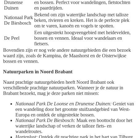
Drunense
en bossen. Perfect voor wandelingen, fietstochten
Duinen
en paardrijden.
Bekend om zijn waterrijke landschap met talloze
Nationaal Park
beken, rivieren en kreken. Het is de perfecte plek
De Biesbosch
om te varen, kanoën en vogels te spotten.
Een uitgestrekt hoogveengebied met heidevelden,
De Peel
bossen en vennen. Ideaal voor wandelaars en
fietsers.
Bovendien zijn er nog vele andere natuurgebieden die een bezoek
waard zijn, zoals de Kampina, de Maashorst en de Oisterwijkse
bossen en vennen.
Natuurparken in Noord Brabant
Naast prachtige natuurgebieden heeft Noord Brabant ook
verschillende prachtige natuurparken. Wanneer je de natuur in
Brabant bezoekt, mag je deze parken niet missen:
Nationaal Park De Loonse en Drunense Duinen:
Geniet van
een wandeling door het grootste stuifzandgebied van West-
Europa en ontdek de uitgestrekte bossen.
Nationaal Park De Biesbosch:
Maak een boottocht door het
waterrijke landschap of verken de talloze fiets- en
wandelroutes.
Hartenlust:
Ontdek dit prachtige park in het hart van Tilburg