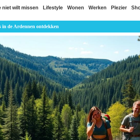
e niet wilt missen
Lifestyle
Wonen
Werken
Plezier
Sh
s in de Ardennen ontdekken