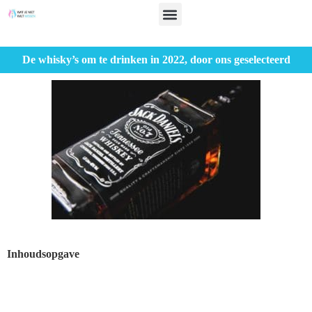
De whisky’s om te drinken in 2022, door ons geselecteerd
Inhoudsopgave