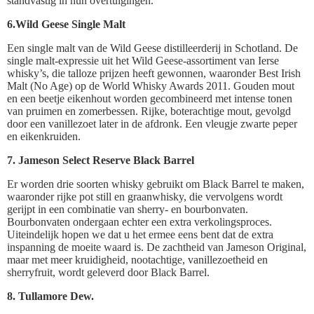
standvastig in hun overtuigingen.
6.Wild Geese Single Malt
Een single malt van de Wild Geese distilleerderij in Schotland. De
single malt-expressie uit het Wild Geese-assortiment van Ierse
whisky’s, die talloze prijzen heeft gewonnen, waaronder Best Irish
Malt (No Age) op de World Whisky Awards 2011. Gouden mout
en een beetje eikenhout worden gecombineerd met intense tonen
van pruimen en zomerbessen. Rijke, boterachtige mout, gevolgd
door een vanillezoet later in de afdronk. Een vleugje zwarte peper
en eikenkruiden.
7. Jameson Select Reserve Black Barrel
Er worden drie soorten whisky gebruikt om Black Barrel te maken,
waaronder rijke pot still en graanwhisky, die vervolgens wordt
gerijpt in een combinatie van sherry- en bourbonvaten.
Bourbonvaten ondergaan echter een extra verkolingsproces.
Uiteindelijk hopen we dat u het ermee eens bent dat de extra
inspanning de moeite waard is. De zachtheid van Jameson Original,
maar met meer kruidigheid, nootachtige, vanillezoetheid en
sherryfruit, wordt geleverd door Black Barrel.
8. Tullamore Dew.