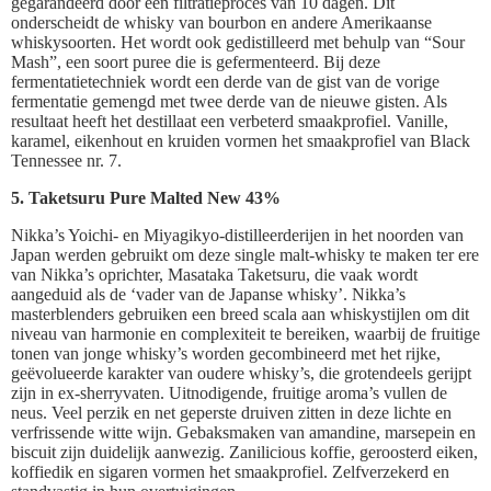
gegarandeerd door een filtratieproces van 10 dagen. Dit
onderscheidt de whisky van bourbon en andere Amerikaanse
whiskysoorten. Het wordt ook gedistilleerd met behulp van “Sour
Mash”, een soort puree die is gefermenteerd. Bij deze
fermentatietechniek wordt een derde van de gist van de vorige
fermentatie gemengd met twee derde van de nieuwe gisten. Als
resultaat heeft het destillaat een verbeterd smaakprofiel. Vanille,
karamel, eikenhout en kruiden vormen het smaakprofiel van Black
Tennessee nr. 7.
5. Taketsuru Pure Malted New 43%
Nikka’s Yoichi- en Miyagikyo-distilleerderijen in het noorden van
Japan werden gebruikt om deze single malt-whisky te maken ter ere
van Nikka’s oprichter, Masataka Taketsuru, die vaak wordt
aangeduid als de ‘vader van de Japanse whisky’. Nikka’s
masterblenders gebruiken een breed scala aan whiskystijlen om dit
niveau van harmonie en complexiteit te bereiken, waarbij de fruitige
tonen van jonge whisky’s worden gecombineerd met het rijke,
geëvolueerde karakter van oudere whisky’s, die grotendeels gerijpt
zijn in ex-sherryvaten. Uitnodigende, fruitige aroma’s vullen de
neus. Veel perzik en net geperste druiven zitten in deze lichte en
verfrissende witte wijn. Gebaksmaken van amandine, marsepein en
biscuit zijn duidelijk aanwezig. Zanilicious koffie, geroosterd eiken,
koffiedik en sigaren vormen het smaakprofiel. Zelfverzekerd en