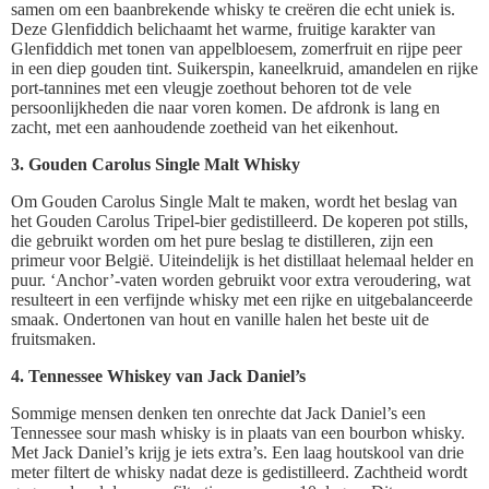
samen om een baanbrekende whisky te creëren die echt uniek is.
Deze Glenfiddich belichaamt het warme, fruitige karakter van
Glenfiddich met tonen van appelbloesem, zomerfruit en rijpe peer
in een diep gouden tint. Suikerspin, kaneelkruid, amandelen en rijke
port-tannines met een vleugje zoethout behoren tot de vele
persoonlijkheden die naar voren komen. De afdronk is lang en
zacht, met een aanhoudende zoetheid van het eikenhout.
3. Gouden Carolus Single Malt Whisky
Om Gouden Carolus Single Malt te maken, wordt het beslag van
het Gouden Carolus Tripel-bier gedistilleerd. De koperen pot stills,
die gebruikt worden om het pure beslag te distilleren, zijn een
primeur voor België. Uiteindelijk is het distillaat helemaal helder en
puur. ‘Anchor’-vaten worden gebruikt voor extra veroudering, wat
resulteert in een verfijnde whisky met een rijke en uitgebalanceerde
smaak. Ondertonen van hout en vanille halen het beste uit de
fruitsmaken.
4. Tennessee Whiskey van Jack Daniel’s
Sommige mensen denken ten onrechte dat Jack Daniel’s een
Tennessee sour mash whisky is in plaats van een bourbon whisky.
Met Jack Daniel’s krijg je iets extra’s. Een laag houtskool van drie
meter filtert de whisky nadat deze is gedistilleerd. Zachtheid wordt