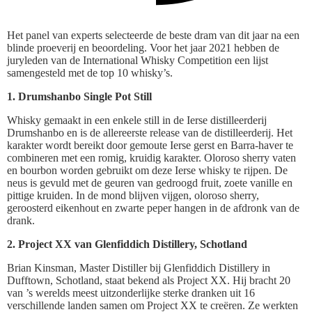
Het panel van experts selecteerde de beste dram van dit jaar na een
blinde proeverij en beoordeling. Voor het jaar 2021 hebben de
juryleden van de International Whisky Competition een lijst
samengesteld met de top 10 whisky’s.
1. Drumshanbo Single Pot Still
Whisky gemaakt in een enkele still in de Ierse distilleerderij
Drumshanbo en is de allereerste release van de distilleerderij. Het
karakter wordt bereikt door gemoute Ierse gerst en Barra-haver te
combineren met een romig, kruidig karakter. Oloroso sherry vaten
en bourbon worden gebruikt om deze Ierse whisky te rijpen. De
neus is gevuld met de geuren van gedroogd fruit, zoete vanille en
pittige kruiden. In de mond blijven vijgen, oloroso sherry,
geroosterd eikenhout en zwarte peper hangen in de afdronk van de
drank.
2. Project XX van Glenfiddich Distillery, Schotland
Brian Kinsman, Master Distiller bij Glenfiddich Distillery in
Dufftown, Schotland, staat bekend als Project XX. Hij bracht 20
van ’s werelds meest uitzonderlijke sterke dranken uit 16
verschillende landen samen om Project XX te creëren. Ze werkten