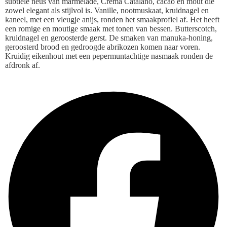
subtiele neus van marmelade, Crema Catalano, cacao en mout die
zowel elegant als stijlvol is. Vanille, nootmuskaat, kruidnagel en
kaneel, met een vleugje anijs, ronden het smaakprofiel af. Het heeft
een romige en moutige smaak met tonen van bessen. Butterscotch,
kruidnagel en geroosterde gerst. De smaken van manuka-honing,
geroosterd brood en gedroogde abrikozen komen naar voren.
Kruidig eikenhout met een pepermuntachtige nasmaak ronden de
afdronk af.