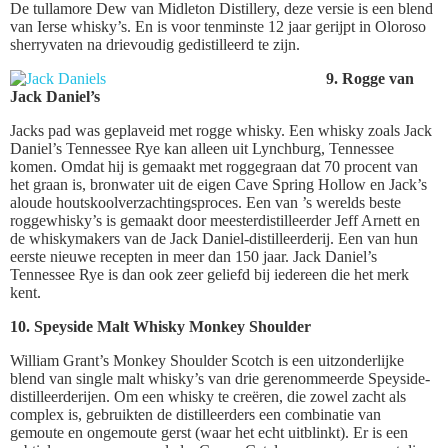
De tullamore Dew van Midleton Distillery, deze versie is een blend
van Ierse whisky’s. En is voor tenminste 12 jaar gerijpt in Oloroso
sherryvaten na drievoudig gedistilleerd te zijn.
9. Rogge van
Jack Daniel’s
Jacks pad was geplaveid met rogge whisky. Een whisky zoals Jack
Daniel’s Tennessee Rye kan alleen uit Lynchburg, Tennessee
komen. Omdat hij is gemaakt met roggegraan dat 70 procent van
het graan is, bronwater uit de eigen Cave Spring Hollow en Jack’s
aloude houtskoolverzachtingsproces. Een van ’s werelds beste
roggewhisky’s is gemaakt door meesterdistilleerder Jeff Arnett en
de whiskymakers van de Jack Daniel-distilleerderij. Een van hun
eerste nieuwe recepten in meer dan 150 jaar. Jack Daniel’s
Tennessee Rye is dan ook zeer geliefd bij iedereen die het merk
kent.
10. Speyside Malt Whisky Monkey Shoulder
William Grant’s Monkey Shoulder Scotch is een uitzonderlijke
blend van single malt whisky’s van drie gerenommeerde Speyside-
distilleerderijen. Om een whisky te creëren, die zowel zacht als
complex is, gebruikten de distilleerders een combinatie van
gemoute en ongemoute gerst (waar het echt uitblinkt). Er is een