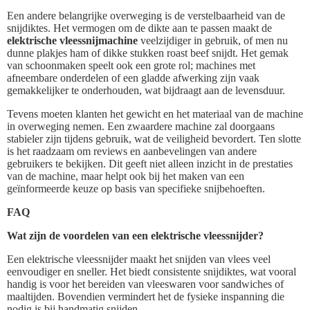
Een andere belangrijke overweging is de verstelbaarheid van de
snijdiktes. Het vermogen om de dikte aan te passen maakt de
elektrische vleessnijmachine
veelzijdiger in gebruik, of men nu
dunne plakjes ham of dikke stukken roast beef snijdt. Het gemak
van schoonmaken speelt ook een grote rol; machines met
afneembare onderdelen of een gladde afwerking zijn vaak
gemakkelijker te onderhouden, wat bijdraagt aan de levensduur.
Tevens moeten klanten het gewicht en het materiaal van de machine
in overweging nemen. Een zwaardere machine zal doorgaans
stabieler zijn tijdens gebruik, wat de veiligheid bevordert. Ten slotte
is het raadzaam om reviews en aanbevelingen van andere
gebruikers te bekijken. Dit geeft niet alleen inzicht in de prestaties
van de machine, maar helpt ook bij het maken van een
geïnformeerde keuze op basis van specifieke snijbehoeften.
FAQ
Wat zijn de voordelen van een elektrische vleessnijder?
Een elektrische vleessnijder maakt het snijden van vlees veel
eenvoudiger en sneller. Het biedt consistente snijdiktes, wat vooral
handig is voor het bereiden van vleeswaren voor sandwiches of
maaltijden. Bovendien vermindert het de fysieke inspanning die
nodig is bij handmatig snijden.