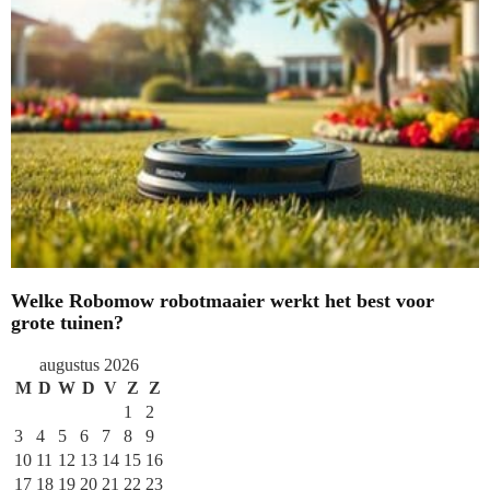
Welke Robomow robotmaaier werkt het best voor
grote tuinen?
augustus 2026
M
D
W
D
V
Z
Z
1
2
3
4
5
6
7
8
9
10
11
12
13
14
15
16
17
18
19
20
21
22
23