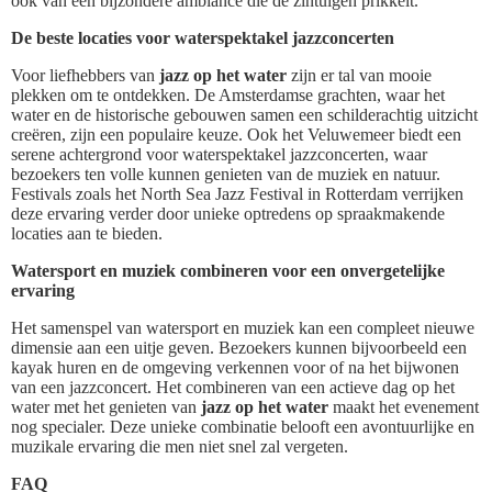
ook van een bijzondere ambiance die de zintuigen prikkelt.
De beste locaties voor waterspektakel jazzconcerten
Voor liefhebbers van
jazz op het water
zijn er tal van mooie
plekken om te ontdekken. De Amsterdamse grachten, waar het
water en de historische gebouwen samen een schilderachtig uitzicht
creëren, zijn een populaire keuze. Ook het Veluwemeer biedt een
serene achtergrond voor waterspektakel jazzconcerten, waar
bezoekers ten volle kunnen genieten van de muziek en natuur.
Festivals zoals het North Sea Jazz Festival in Rotterdam verrijken
deze ervaring verder door unieke optredens op spraakmakende
locaties aan te bieden.
Watersport en muziek combineren voor een onvergetelijke
ervaring
Het samenspel van watersport en muziek kan een compleet nieuwe
dimensie aan een uitje geven. Bezoekers kunnen bijvoorbeeld een
kayak huren en de omgeving verkennen voor of na het bijwonen
van een jazzconcert. Het combineren van een actieve dag op het
water met het genieten van
jazz op het water
maakt het evenement
nog specialer. Deze unieke combinatie belooft een avontuurlijke en
muzikale ervaring die men niet snel zal vergeten.
FAQ